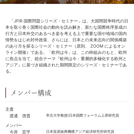
「JFIR 国際問題シリーズ・セミナー」は、大国間競争時代の日
本を取り巻く国際社会の動向を読み解き、新たな国際秩序形成の
行方と日本外交のあるべき姿を考える上で重要な国や地域の国内
情勢をはじめ対外政策、さらには、日本との未来志向の関係構築
のあり方を探るシリーズ・セミナー（原則、 ZOOM によるオン
ライン開催）である。「欧州は今」は、この枠組みのもと、欧州
に焦点を当て、総合テーマ『欧州は今：重層的多極化する欧州と
アジア』に基づき組織された期間限定のシリーズ・セミナーであ
る。
メンバー構成
主査
渡邊 啓貴
帝京大学教授/日本国際フォーラム上席研究員
メンバー
今井 宏平
日本貿易振興機構アジア経済研究所研究員