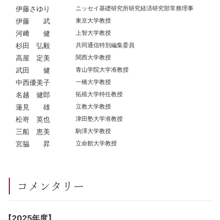
伊藤さゆり
ニッセイ基礎研究所研究経済研究部常務理事
伊藤 武
東京大学教授
河﨑 健
上智大学教授
杉田 弘毅
共同通信特別編集委員
高屋 定美
関西大学教授
武田 健
青山学院大学准教授
中西優美子
一橋大学教授
名越 健郎
拓殖大学特任教授
蓮見 雄
立教大学教授
松嵜 英也
津田塾大学准教授
三船 恵美
駒澤大学教授
宮脇 昇
立命館大学教授
コメンタリー
【2025年度】