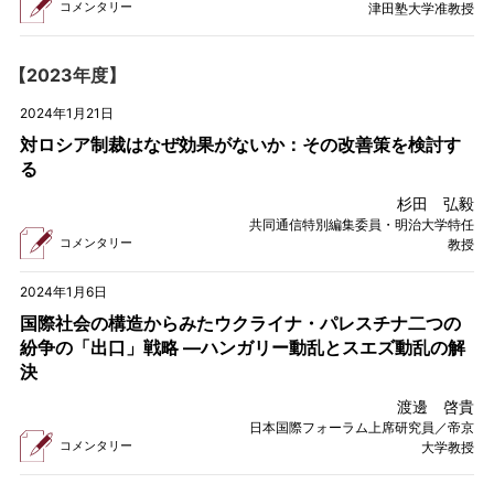
コメンタリー
津田塾大学准教授
【2023年度】
2024年1月21日
対ロシア制裁はなぜ効果がないか：その改善策を検討す
る
杉田 弘毅
共同通信特別編集委員・明治大学特任
コメンタリー
教授
2024年1月6日
国際社会の構造からみたウクライナ・パレスチナ二つの
紛争の「出口」戦略 —ハンガリー動乱とスエズ動乱の解
決
渡邊 啓貴
日本国際フォーラム上席研究員／帝京
コメンタリー
大学教授