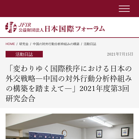
HOME
研究会
中国の対外行動分析枠組みの構築
活動日誌
活動日誌
2021年7月15日
「変わりゆく国際秩序における日本の
外交戦略―中国の対外行動分析枠組み
の構築を踏まえて―」2021年度第3回
研究会合