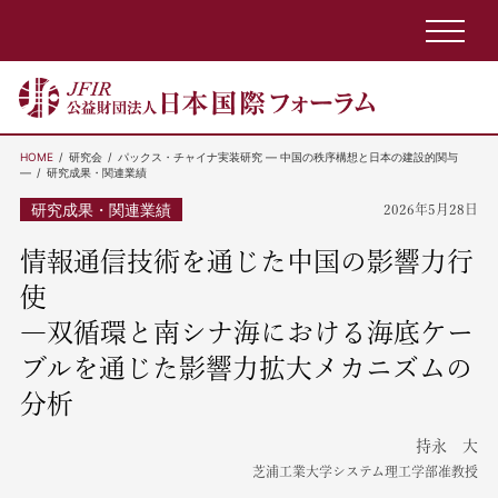
HOME
研究会
パックス・チャイナ実装研究 ― 中国の秩序構想と日本の建設的関与
―
研究成果・関連業績
研究成果・関連業績
2026年5月28日
情報通信技術を通じた中国の影響力行
使
―双循環と南シナ海における海底ケー
ブルを通じた影響力拡大メカニズムの
分析
持永 大
芝浦工業大学システム理工学部准教授