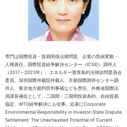
専門は国際投資・貿易関係法律問題、企業の気候変動・
人権責任。国際投資紛争解決センター（ICSID）調停人
（2017～2023年）、エネルギー憲章条約法律諮問委員会
委員、深圳国際仲裁院仲裁人、京都国際調停センター調
停人、東京地方裁判所判事補などを歴任。外務省国際法
局課長補佐として、二国間・三国間投資条約、自由貿易
協定、WTO紛争解決にも従事。近著にCorporate
Environmental Responsibility in Investor-State Dispute
Settlement: The Unexhausted Potential of Current