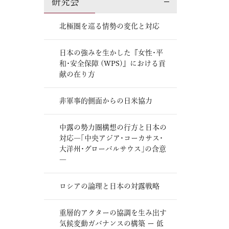
研究会
北極圏を巡る情勢の変化と対応
日本の強みを生かした『女性･平
和･安全保障 (WPS)』における貢
献の在り方
非軍事的側面からの日米協力
中露の勢力圏構想の行方と日本の
対応―｢中央アジア･コーカサス･
大洋州･グローバルサウス｣の含意
―
ロシアの論理と日本の対露戦略
重層的アクターの協調を生み出す
気候変動ガバナンスの構築 ー 低