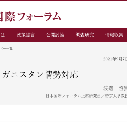
とは
政策提言
公開討論
調査研究
情報収集
パー一覧
2021年9月7
フガニスタン情勢対応
渡邊 啓
日本国際フォーラム上席研究員／帝京大学教