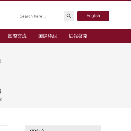
Search Button
Search
English
for:
国際交流
国際枠組
広報啓発
日
貴
授