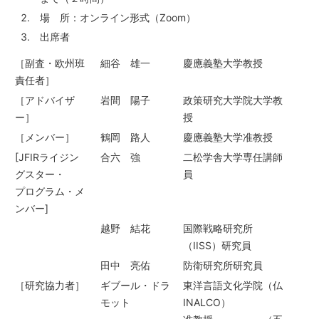
場 所：オンライン形式（Zoom）
出席者
［副査・欧州班
細谷 雄一
慶應義塾大学教授
責任者］
［アドバイザ
岩間 陽子
政策研究大学院大学教
ー］
授
［メンバー］
鶴岡 路人
慶應義塾大学准教授
[JFIRライジン
合六 強
二松学舎大学専任講師
グスター・
員
プログラム・メ
ンバー]
越野 結花
国際戦略研究所
（IISS）研究員
田中 亮佑
防衛研究所研究員
［研究協力者］
ギブール・ドラ
東洋言語文化学院（仏
モット
INALCO）