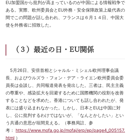
EU加盟国から批判が高まっているのが中国による情報戦争で
ある。実際、欧州委員会とEU外務・安全保障政策上級代表の
間でこの問題が話し合われ、フランスは６月１４日、中国大
使を外務省に招致した。
（３）最近の日・EU関係
5月26日、安倍首相とシャルル・ミシェル欧州理事会議
長、およびウルズラ・フォン・デア・ライエン欧州委員会委
員長は会談し、共同報道発表を発出した。三者は、民主主義
の尊重や、感染拡大を回避するために国際機関の役割を改善
することなどを求めた。香港についても話し合われたが、発
表には盛り込まれなかった。しかし、日本とEUは中国に対
し、公に批判するわけではないが、「なんとかしたい」とい
う共通の意思が垣間見える。（事務局註、参
考：
https://www.mofa.go.jp/mofaj/erp/ep/page4_005157.
html
）