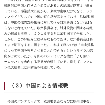
戦略的に中国と向き合う必要があるとの認識が以前より高ま
っている。感染拡大以前から、東欧や南欧だけでなく、フラ
ンスやイギリスでも中国の存在感が高まっており、EU加盟国
は、中国の域内対外投資に対して何か対策を講じなければな
らないと考えていた。欧州委員会は、対外投資に関する枠組
みの形成を主導し、２０１９年３月に加盟国間で合意した。
しかし、この枠組みは緩やかなものであり、欧州委員会はあ
くまで助言をするに留まった。これまでEU内では「自由貿易
によって中国を転向させることができる」というリベラル志
向が占めていたが、今回のパンデミックを機に「より強いヨ
ーロッパ」を志向する意見が台頭している。例えば、マクロ
ン仏大統領は欧州防衛を推進している。
（２）中国による情報戦
今回のパンデミックで、欧州委員会ならびに欧州理事会、