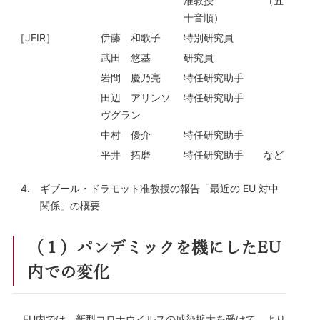
准教授 （五
十音順）
［JFIR］
伊藤 和歌子
特別研究員
武田 悠基
研究員
岩間 慶乃亮
特任研究助手
田辺 アリンソ
特任研究助手
ヴグラン
中村 優介
特任研究助手
平井 拓磨
特任研究助手 など
ギブール・ドラモット准教授の報告「最近の EU 対中
関係」の概要
（１）パンデミックを機にしたEU
内での変化
EU内では、新型コロナウイルスの感染拡大を受けて、より