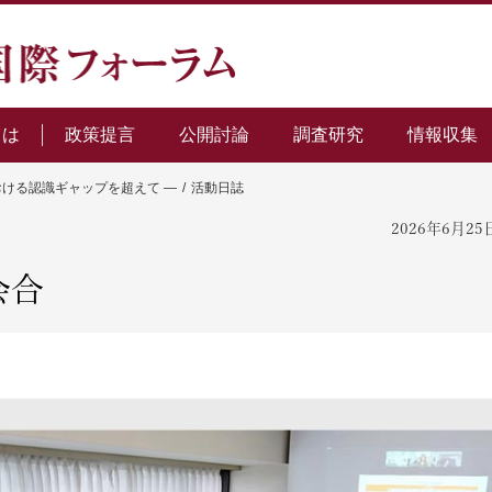
とは
政策提言
公開討論
調査研究
情報収集
おける認識ギャップを超えて ―
活動日誌
2026年6月25
会合