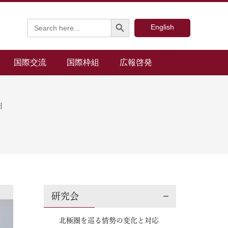
Search Button
Search
English
for:
国際交流
国際枠組
広報啓発
日
研究会
北極圏を巡る情勢の変化と対応