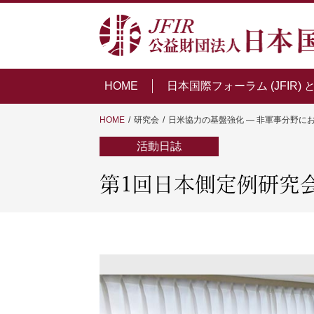
HOME
日本国際フォーラム (JFIR) 
HOME
研究会
日米協力の基盤強化 ― 非軍事分野に
活動日誌
第1回日本側定例研究