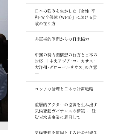
日本の強みを生かした『女性･平
和･安全保障 (WPS)』における貢
献の在り方
非軍事的側面からの日米協力
中露の勢力圏構想の行方と日本の
対応―｢中央アジア･コーカサス･
大洋州･グローバルサウス｣の含意
―
ロシアの論理と日本の対露戦略
重層的アクターの協調を生み出す
気候変動ガバナンスの構築 ー 低
炭素水素事業に着目して
気候変動を遠因とする紛争が発生