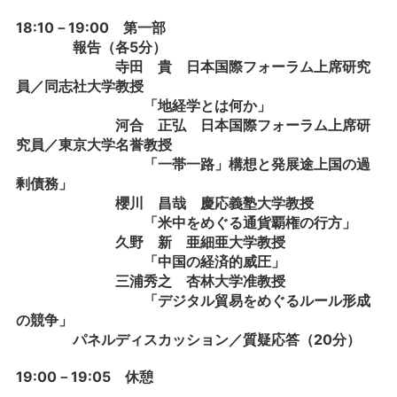
18:10－19:00 第一部
報告（各5分）
寺田 貴 日本国際フォーラム上席研究
員／同志社大学教授
「地経学とは何か」
河合 正弘 日本国際フォーラム上席研
究員／東京大学名誉教授
「一帯一路」構想と発展途上国の過
剰債務」
櫻川 昌哉 慶応義塾大学教授
「米中をめぐる通貨覇権の行方」
久野 新 亜細亜大学教授
「中国の経済的威圧」
三浦秀之 杏林大学准教授
「デジタル貿易をめぐるルール形成
の競争」
パネルディスカッション／質疑応答（20分）
19:00－19:05 休憩