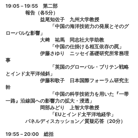
19:05－19:55 第二部
報告（各5分）
益尾知佐子 九州大学教授
「中国の海洋技術力の発展とそのグ
ローバルな影響」
大﨑 祐馬 同志社大学助教
「中国の仕掛ける相互依存の罠」
伊藤さゆり ニッセイ基礎研究所常務理
事
「英国のグローバル・ブリテン戦略
とインド太平洋傾斜」
伊藤和歌子 日本国際フォーラム研究主
幹
「中国の科学技術力を用いた『一帯
一路』沿線国への影響力の拡大・浸透」
岡部みどり 上智大学教授
「EUとインド太平洋地経学」
パネルディスカッション／質疑応答（20分）
19:55－20:00 総括