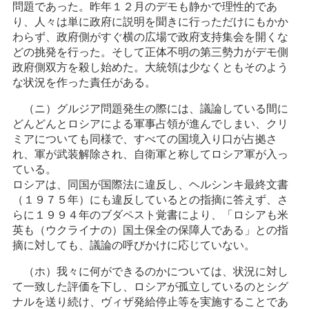
問題であった。昨年１２月のデモも静かで理性的であ
り、人々は単に政府に説明を聞きに行っただけにもかか
わらず、政府側がすぐ横の広場で政府支持集会を開くな
どの挑発を行った。そして正体不明の第三勢力がデモ側
政府側双方を殺し始めた。大統領は少なくともそのよう
な状況を作った責任がある。
（ニ）グルジア問題発生の際には、議論している間に
どんどんとロシアによる軍事占領が進んでしまい、クリ
ミアについても同様で、すべての国境入り口が占拠さ
れ、軍が武装解除され、自衛軍と称してロシア軍が入っ
ている。
ロシアは、同国が国際法に違反し、ヘルシンキ最終文書
（１９７５年）にも違反しているとの指摘に答えず、さ
らに１９９４年のブダペスト覚書により、「ロシアも米
英も（ウクライナの）国土保全の保障人である」との指
摘に対しても、議論の呼びかけに応じていない。
（ホ）我々に何ができるのかについては、状況に対し
て一致した評価を下し、ロシアが孤立しているのとシグ
ナルを送り続け、ヴィザ発給停止等を実施することであ