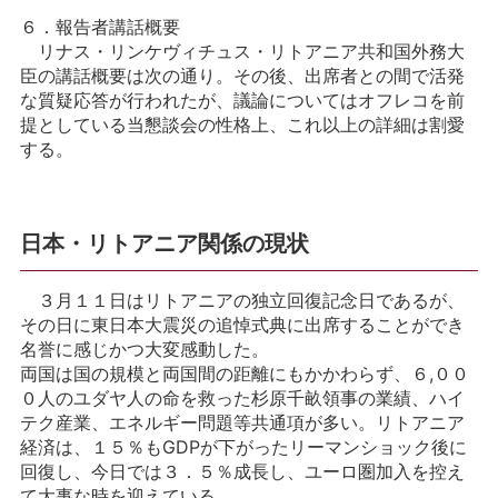
６．報告者講話概要
リナス・リンケヴィチュス・リトアニア共和国外務大
臣の講話概要は次の通り。その後、出席者との間で活発
な質疑応答が行われたが、議論についてはオフレコを前
提としている当懇談会の性格上、これ以上の詳細は割愛
する。
日本・リトアニア関係の現状
３月１１日はリトアニアの独立回復記念日であるが、
その日に東日本大震災の追悼式典に出席することができ
名誉に感じかつ大変感動した。
両国は国の規模と両国間の距離にもかかわらず、６,００
０人のユダヤ人の命を救った杉原千畝領事の業績、ハイ
テク産業、エネルギー問題等共通項が多い。リトアニア
経済は、１５％もGDPが下がったリーマンショック後に
回復し、今日では３．５％成長し、ユーロ圏加入を控え
て大事な時を迎えている。