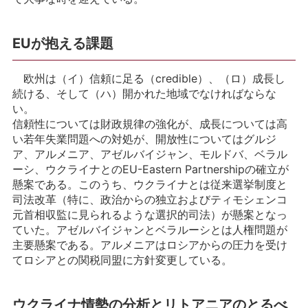
EUが抱える課題
欧州は（イ）信頼に足る（credible）、（ロ）成長し
続ける、そして（ハ）開かれた地域でなければならな
い。
信頼性については財政規律の強化が、成長については高
い若年失業問題への対処が、開放性についてはグルジ
ア、アルメニア、アゼルバイジャン、モルドバ、ベラル
ーシ、ウクライナとのEU-Eastern Partnershipの確立が
懸案である。このうち、ウクライナとは従来選挙制度と
司法改革（特に、政治からの独立およびティモシェンコ
元首相収監に見られるような選択的司法）が懸案となっ
ていた。アゼルバイジャンとベラルーシとは人権問題が
主要懸案である。アルメニアはロシアからの圧力を受け
てロシアとの関税同盟に方針変更している。
ウクライナ情勢の分析とリトアニアのとるべ