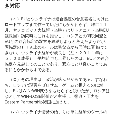
き対応
（イ）EUとウクライナは連合協定の合意署名に向けた
ロードマップまで作っていたにもかかわらず、昨年１１
月、ヤヌコビッチ大統領（当時）はリトアニア（当時EU
議長国）訪問時にこれを拒否し、ロシアとの関税同盟と
EUとの連合協定の双方を締結しようと考えたようだが、
両協定のＦＴＡ上のルールは異なるから同時に署名はで
きない。ウクライナ経済が成長し（注：２０１１年は
５．２％成長）、平均給与も上昇したのは、EUとの連合
協定を見越してのことであり、双方にとり良いことであ
るにもかかわらずである。
（ロ）その理由は、政治が絡んだからである。すなわ
ち、ロシアは現実をゼロサム・ゲームと捉えるのに対
し、EUはWIN-WIN関係をもたらすと説いたが、ロシアは
頑としてWIN-LOSE関係だと主張し、脅迫・圧力を
Eastern Partnership諸国に加えた。
（ハ）ウクライナ情勢の始まりは単に経済のツールの