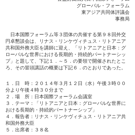
グローバル・フォーラム
東アジア共同体評議会
事務局
日本国際フォーラム等３団体の共催する第９８回外交
円卓懇談会は、リナス・リンケヴィチュス・リトアニア
共和国外務大臣を講師に迎え、「リトアニアと日本：グ
ローバルな世界における長期的・持続的パートナーシッ
プ」と題して、下記１．～５．の要領で開催されたとこ
ろ、その冒頭講話の概要は下記６．のとおりであった。
１．日 時：２０１４年３月１２日（水）午後３時００
分より午後４時３０分まで
２．場 所：日本国際フォーラム会議室
３．テーマ：「リトアニアと日本：グローバルな世界に
おける長期的・持続的パートナーシップ」
４．報告者：リナス・リンケヴィチュス・リトアニア共
和国外務大臣
５．出席者：３８名