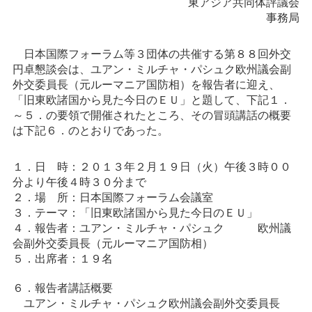
東アジア共同体評議会
事務局
日本国際フォーラム等３団体の共催する第８８回外交
円卓懇談会は、ユアン・ミルチャ・パシュク欧州議会副
外交委員長（元ルーマニア国防相）を報告者に迎え、
「旧東欧諸国から見た今日のＥＵ」と題して、下記１．
～５．の要領で開催されたところ、その冒頭講話の概要
は下記６．のとおりであった。
１．日 時：２０１３年２月１９日（火）午後３時００
分より午後４時３０分まで
２．場 所：日本国際フォーラム会議室
３．テーマ：「旧東欧諸国から見た今日のＥＵ」
４．報告者：ユアン・ミルチャ・パシュク 欧州議
会副外交委員長（元ルーマニア国防相）
５．出席者：１９名
６．報告者講話概要
ユアン・ミルチャ・パシュク欧州議会副外交委員長