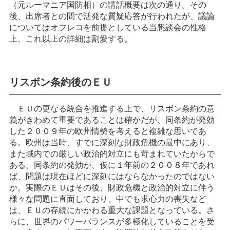
（元ルーマニア国防相）の講話概要は次の通り。その
後、出席者との間で活発な質疑応答が行われたが、議論
についてはオフレコを前提としている当懇談会の性格
上、これ以上の詳細は割愛する。
リスボン条約後のＥＵ
ＥＵの更なる統合を推進する上で、リスボン条約の意
義がきわめて重要であることは確かだが、同条約が発効
した２００９年の欧州情勢を考えると複雑な思いであ
る。欧州は当時、すでに深刻な財政危機の最中にあり、
また域内での厳しい政治的対立にも苛まれていたからで
ある。同条約の発効が、仮に１年前の２００８年であれ
ば、問題は現在ほどに深刻にはならなかったのではない
か。実際のＥＵはその後、財政危機と政治的対立に伴う
様々な問題に直面しており、中でも求心力の喪失など
は、ＥＵの存続にかかわる重大な課題となっている。さ
らに、世界のパワーバランスが多極化していることを受