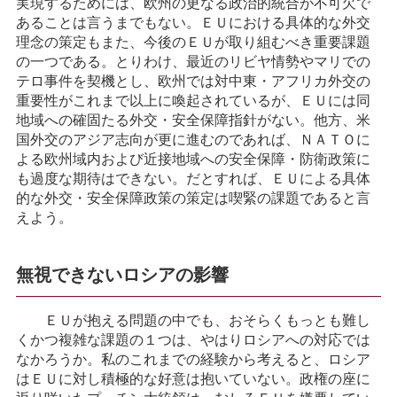
実現するためには、欧州の更なる政治的統合が不可欠で
あることは言うまでもない。ＥＵにおける具体的な外交
理念の策定もまた、今後のＥＵが取り組むべき重要課題
の一つである。とりわけ、最近のリビヤ情勢やマリでの
テロ事件を契機とし、欧州では対中東・アフリカ外交の
重要性がこれまで以上に喚起されているが、ＥＵには同
地域への確固たる外交・安全保障指針がない。他方、米
国外交のアジア志向が更に進むのであれば、ＮＡＴＯに
よる欧州域内および近接地域への安全保障・防衛政策に
も過度な期待はできない。だとすれば、ＥＵによる具体
的な外交・安全保障政策の策定は喫緊の課題であると言
えよう。
無視できないロシアの影響
ＥＵが抱える問題の中でも、おそらくもっとも難し
くかつ複雑な課題の１つは、やはりロシアへの対応では
なかろうか。私のこれまでの経験から考えると、ロシア
はＥＵに対し積極的な好意は抱いていない。政権の座に