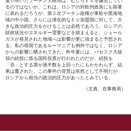
返り咲いたプーチン大統領は、むしろＥＵを嫌悪してい
るのではないか。これは、ロシアの対欧州政策にも顕著
に表れるだろうが、第２次プーチン政権が東欧や黒海地
域の中小国、さらには潜在的なＥＵ加盟国に対して、大
きな政治的圧力をかけることは必然であろう。ロシアの
財政状況やエネルギー需要などを踏まえると、シェール
ガスが発見された地域へは影響が更に強まると予想され
る。私の母国であるルーマニアも例外ではなく、ロシア
からの影響に晒されてきた。昨年夏には、バセスク大統
領の続投に係る国民投票が行われたのだが、続投を
「否」とする票が過半数を上回ったにもかかわらず、結
果は覆された。この事件の背景は依然として不明だが、
ロシアから相当の政治的圧力があったとみている。
（文責、在事務局）