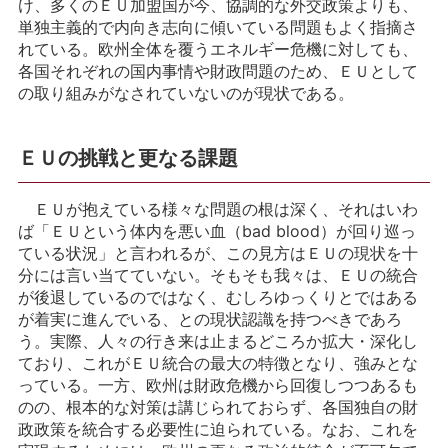
け、多くのＥＵ加盟国が今、協調的な外交政策よりも、
単独主義的で内向き志向に傾いている問題もよく指摘さ
れている。欧州全体を覆うエネルギー危機に対しても、
各国それぞれの国内事情や財政問題のため、ＥＵとして
の取り組みがなされていないのが現状である。
ＥＵの挑戦と更なる課題
ＥＵが抱えている様々な問題の根は深く、それはいわ
ば「ＥＵという体内を悪い血（bad blood）が回り巡っ
ている状況」と言われるが、この見方はＥＵの現状を十
分には言い当てていない。そもそも我々は、ＥＵの統合
が後退しているのではなく、むしろゆっくりとではある
が着実に進んでいる、との現状認識を持つべきであろ
う。実際、人々の行き来は止まるどころか拡大・深化し
ており、これがＥＵ統合の最大の特徴となり、強みとな
っている。一方、欧州は財政危機から回復しつつあるも
のの、根本的な対策は講じられておらず、各国独自の財
政政策を統合する必要性に迫られている。なお、これを