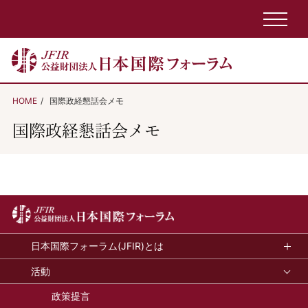
HOME
国際政経懇話会メモ
国際政経懇話会メモ
日本国際フォーラム(JFIR)とは
活動
政策提言