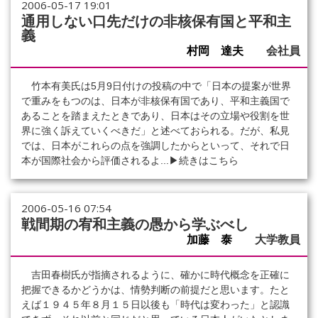
2006-05-17 19:01
通用しない口先だけの非核保有国と平和主
義
村岡 達夫
会社員
竹本有美氏は5月9日付けの投稿の中で「日本の提案が世界
で重みをもつのは、日本が非核保有国であり、平和主義国で
あることを踏まえたときであり、日本はその立場や役割を世
界に強く訴えていくべきだ」と述べておられる。だが、私見
では、日本がこれらの点を強調したからといって、それで日
本が国際社会から評価されるよ...
▶続きはこちら
2006-05-16 07:54
戦間期の宥和主義の愚から学ぶべし
加藤 泰
大学教員
吉田春樹氏が指摘されるように、確かに時代概念を正確に
把握できるかどうかは、情勢判断の前提だと思います。たと
えば１９４５年８月１５日以後も「時代は変わった」と認識