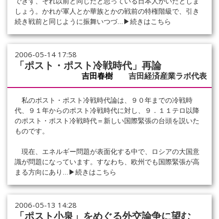
できず、それ以前と同じだと思っている日本人がいたとしま
しょう。かれが軍人とか華族とかの戦前の特権階級で、引き
続き戦前と同じように振舞いつづ...
▶続きはこちら
2006-05-14 17:58
「ポスト・ポスト冷戦時代」再論
吉田春樹
吉田経済産業ラボ代表
私のポスト・ポスト冷戦時代論は、９０年までの冷戦時
代、９１年からのポスト冷戦時代に対し、９．１１テロ以降
のポスト・ポスト冷戦時代＝新しい国際緊張の台頭を説いた
ものです。
現在、エネルギー問題が表面化する中で、ロシアの大国意
識が問題になっています。すなわち、欧州でも国際緊張が高
まる方向にあり...
▶続きはこちら
2006-05-13 14:28
「ポスト小泉」をめぐる外交論争に望む