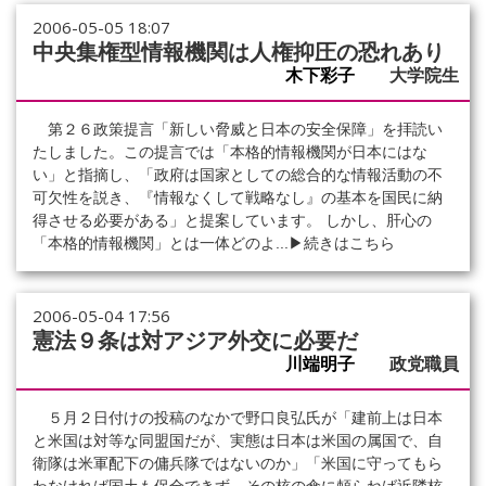
2006-05-05 18:07
中央集権型情報機関は人権抑圧の恐れあり
木下彩子
大学院生
第２６政策提言「新しい脅威と日本の安全保障」を拝読い
たしました。この提言では「本格的情報機関が日本にはな
い」と指摘し、「政府は国家としての総合的な情報活動の不
可欠性を説き、『情報なくして戦略なし』の基本を国民に納
得させる必要がある」と提案しています。 しかし、肝心の
「本格的情報機関」とは一体どのよ...
▶続きはこちら
2006-05-04 17:56
憲法９条は対アジア外交に必要だ
川端明子
政党職員
５月２日付けの投稿のなかで野口良弘氏が「建前上は日本
と米国は対等な同盟国だが、実態は日本は米国の属国で、自
衛隊は米軍配下の傭兵隊ではないのか」「米国に守ってもら