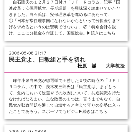
白石隆氏の１２月２７日付け「ＪＦＩＲコラム」記事「国
連改革：安保理拡大、長期課題」を興味深く読ませていただ
きました。白石氏は、安保理改革を進めるにあたって、
①「日本が常任理事国になれないからといって分担金引き下
げを求めるというのは賢明ではない」、②「特別会計を設
け、ここに分担金を付託して、国連総会...
▶続きはこちら
2006-05-08 21:17
民主党よ、日教組と手を切れ
松原 誠
大学教授
昨年小泉自民党が総選挙で圧勝した直後の時点の「ＪＦＩ
Ｒコラム」の中で、茂木友三郎氏は「民主党は、まずもっ
て、党内において総選挙での敗因について、共通認識を持た
なければなるまい。主な敗因の１つは、言うまでもなく、自
民党が郵政問題を通して自壊すると考えて守りの姿勢に入っ
たことであろう。スポーツでもビジ...
▶続きはこちら
2006-05-07 09:49