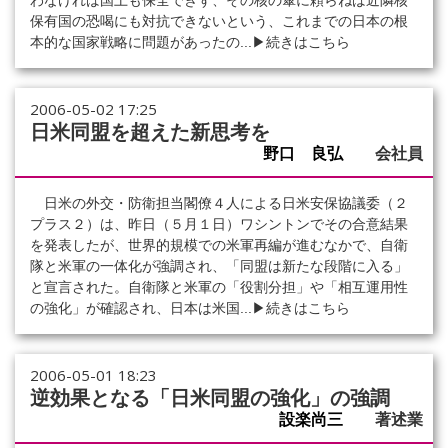
わなければ国土も保全できず、その核の傘に頼らねば近隣核
保有国の恐喝にも対抗できないという、これまでの日本の根
本的な国家戦略に問題があったの...
▶続きはこちら
2006-05-02 17:25
日米同盟を超えた新思考を
野口 良弘
会社員
日米の外交・防衛担当閣僚４人による日米安保協議委（２
プラス２）は、昨日（５月１日）ワシントンでその合意結果
を発表したが、世界的規模での米軍再編が進むなかで、自衛
隊と米軍の一体化が強調され、「同盟は新たな段階に入る」
と宣言された。自衛隊と米軍の「役割分担」や「相互運用性
の強化」が確認され、日本は米国...
▶続きはこちら
2006-05-01 18:23
逆効果となる「日米同盟の強化」の強調
設楽尚三
著述業