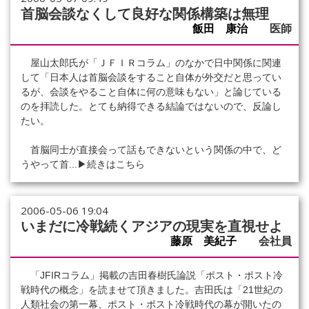
首脳会談なくして良好な関係構築は無理
飯田 康治
医師
屋山太郎氏が「ＪＦＩＲコラム」のなかで日中関係に関連
して「日本人は首脳会談をすること自体が外交だと思ってい
るが、会談をやること自体に何の意味もない」と論じている
のを拝読した。とても納得できる結論ではないので、反論し
たい。
首脳同士が直接会って話もできないという関係の中で、ど
うやって首...
▶続きはこちら
2006-05-06 19:04
いまだに冷戦続くアジアの現実を直視せよ
藤原 美紀子
会社員
「JFIRコラム」掲載の吉田春樹氏論説「ポスト・ポスト冷
戦時代の概念」を読ませて頂きました。吉田氏は「21世紀の
人類社会の第一幕、ポスト・ポスト冷戦時代の幕が開いたの