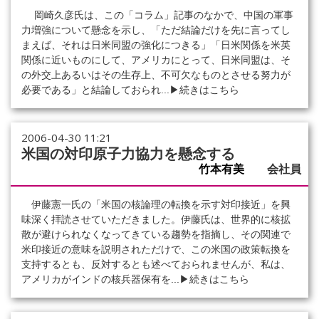
岡崎久彦氏は、この「コラム」記事のなかで、中国の軍事
力増強について懸念を示し、「ただ結論だけを先に言ってし
まえば、それは日米同盟の強化につきる」「日米関係を米英
関係に近いものにして、アメリカにとって、日米同盟は、そ
の外交上あるいはその生存上、不可欠なものとさせる努力が
必要である」と結論しておられ...
▶続きはこちら
2006-04-30 11:21
米国の対印原子力協力を懸念する
竹本有美
会社員
伊藤憲一氏の「米国の核論理の転換を示す対印接近」を興
味深く拝読させていただきました。伊藤氏は、世界的に核拡
散が避けられなくなってきている趨勢を指摘し、その関連で
米印接近の意味を説明されただけで、この米国の政策転換を
支持するとも、反対するとも述べておられませんが、私は、
アメリカがインドの核兵器保有を...
▶続きはこちら