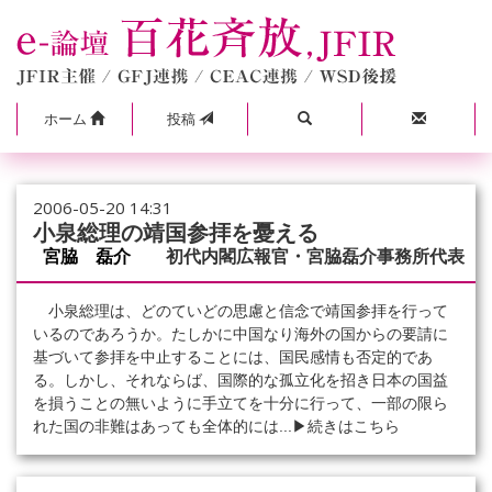
ホーム
投稿
2006-05-20 14:31
小泉総理の靖国参拝を憂える
宮脇 磊介
初代内閣広報官・宮脇磊介事務所代表
小泉総理は、どのていどの思慮と信念で靖国参拝を行って
いるのであろうか。たしかに中国なり海外の国からの要請に
基づいて参拝を中止することには、国民感情も否定的であ
る。しかし、それならば、国際的な孤立化を招き日本の国益
を損うことの無いように手立てを十分に行って、一部の限ら
れた国の非難はあっても全体的には...
▶続きはこちら