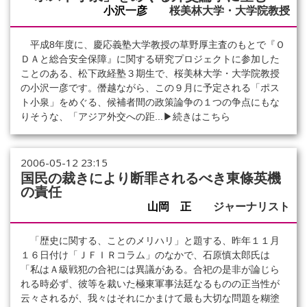
小沢一彦
桜美林大学・大学院教授
平成8年度に、慶応義塾大学教授の草野厚主査のもとで『Ｏ
ＤＡと総合安全保障』に関する研究プロジェクトに参加した
ことのある、松下政経塾３期生で、桜美林大学・大学院教授
の小沢一彦です。僭越ながら、この９月に予定される「ポス
ト小泉」をめぐる、候補者間の政策論争の１つの争点にもな
りそうな、「アジア外交への距...
▶続きはこちら
2006-05-12 23:15
国民の裁きにより断罪されるべき東條英機
の責任
山岡 正
ジャーナリスト
「歴史に関する、ことのメリハリ」と題する、昨年１１月
１６日付け「ＪＦＩＲコラム」のなかで、石原慎太郎氏は
「私はＡ級戦犯の合祀には異議がある。合祀の是非が論じら
れる時必ず、彼等を裁いた極東軍事法廷なるものの正当性が
云々されるが、我々はそれにかまけて最も大切な問題を糊塗