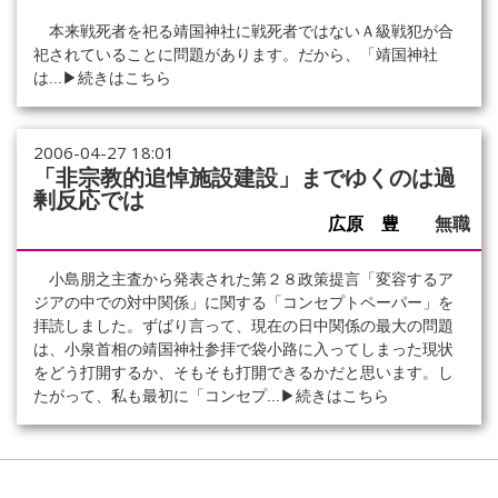
本来戦死者を祀る靖国神社に戦死者ではないＡ級戦犯が合
祀されていることに問題があります。だから、「靖国神社
は...
▶続きはこちら
2006-04-27 18:01
「非宗教的追悼施設建設」までゆくのは過
剰反応では
広原 豊
無職
小島朋之主査から発表された第２８政策提言「変容するア
ジアの中での対中関係」に関する「コンセプトペーパー」を
拝読しました。ずばり言って、現在の日中関係の最大の問題
は、小泉首相の靖国神社参拝で袋小路に入ってしまった現状
をどう打開するか、そもそも打開できるかだと思います。し
たがって、私も最初に「コンセプ...
▶続きはこちら