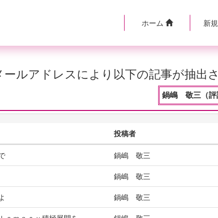
ホーム
新
のメールアドレスにより以下の記事が抽出
鍋嶋 敬三（評
投稿者
で
鍋嶋 敬三
鍋嶋 敬三
よ
鍋嶋 敬三