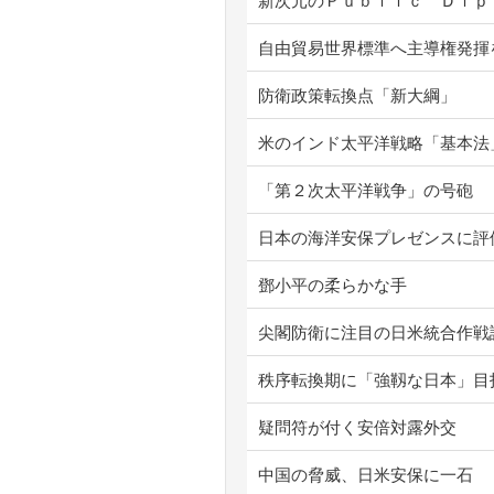
新次元のＰｕｂｌｉｃ Ｄｉｐ
自由貿易世界標準へ主導権発揮
防衛政策転換点「新大綱」
米のインド太平洋戦略「基本法
「第２次太平洋戦争」の号砲
日本の海洋安保プレゼンスに評
鄧小平の柔らかな手
尖閣防衛に注目の日米統合作戦
秩序転換期に「強靱な日本」目
疑問符が付く安倍対露外交
中国の脅威、日米安保に一石