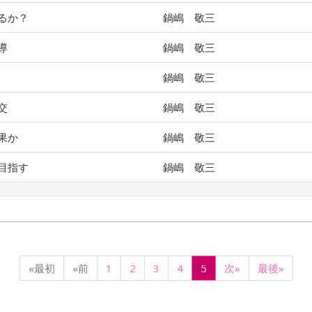
るか？
鍋嶋 敬三
導
鍋嶋 敬三
鍋嶋 敬三
交
鍋嶋 敬三
果か
鍋嶋 敬三
目指す
鍋嶋 敬三
«最初
«前
1
2
3
4
5
次»
最後»