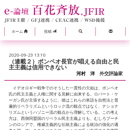
ホーム
投稿
2020-09-23 13:10
（連載２）ポンペオ長官が唱える自由と民
主主義は信用できない
河村 洋
外交評論家
イデオロギー戦争でのそうした一貫性の欠如は、ポンペオ
氏の民主主義と人権に関する見解に由来する。ロバート・ケ
ーガン氏が主張するように、彼はこれらの単語を自然法と普
遍的リベラリズムというロック流の観点ではなく、ナショナ
リズムというハゾニー流の観点から理解している。この考え
方は、西側同盟国のリベラル民主主義よりも、むしろプーチ
ンのロシアで、権威主義的な伝統主義による統治の強化の邁