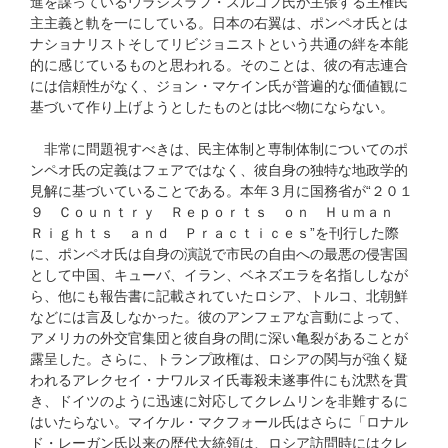
進を謀っているウラジスラフ・スルコフ氏が主張する主権民
主主義と軌を一にしている。日本の右翼は、ポンペオ氏とは
ナショナリストそしてリビジョニストという共通の絆を本能
的に感じているものと思われる。そのことは、彼の有志連合
には信頼性がなく、ジョン・マケイン氏が普遍的な価値観に
基づいて作り上げようとしたものとは比べ物にならない。
非常に問題視すべきは、民主体制と専制体制についてのポ
ンペオ氏の定義はフェアではなく、彼自身の独特な地政学的
見解に基づいていることである。本年３月に国務省が“２０１
９ Ｃｏｕｎｔｒｙ Ｒｅｐｏｒｔｓ ｏｎ Ｈｕｍａｎ
Ｒｉｇｈｔｓ ａｎｄ Ｐｒａｃｔｉｃｅｓ”を刊行した際
に、ポンペオ氏は自身の演説で市民の自由への最悪の侵害国
として中国、キューバ、イラン、ベネズエラを名指ししなが
ら、他にも報告書に記載されていたロシア、トルコ、北朝鮮
などには言及しなかった。彼のアンフェアな言動によって、
アメリカの外交官集団と彼自身の間に深い亀裂があることが
露呈した。さらに、トランプ政権は、ロシアの関与が強く疑
われるアレクセイ・ナワルヌイ氏毒殺未遂事件にも沈黙を貫
き、ドイツのように迅速に対応してクレムリンを非難するに
はいたらない。マイケル・マクフォール氏はさらに「ロナル
ド・レーガン氏以来の歴代大統領は、ロシア訪問時にはクレ