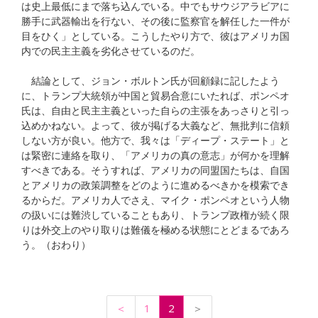
は史上最低にまで落ち込んでいる。中でもサウジアラビアに
勝手に武器輸出を行ない、その後に監察官を解任した一件が
目をひく」としている。こうしたやり方で、彼はアメリカ国
内での民主主義を劣化させているのだ。
結論として、ジョン・ボルトン氏が回顧録に記したよう
に、トランプ大統領が中国と貿易合意にいたれば、ポンペオ
氏は、自由と民主主義といった自らの主張をあっさりと引っ
込めかねない。よって、彼が掲げる大義など、無批判に信頼
しない方が良い。他方で、我々は「ディープ・ステート」と
は緊密に連絡を取り、「アメリカの真の意志」が何かを理解
すべきである。そうすれば、アメリカの同盟国たちは、自国
とアメリカの政策調整をどのように進めるべきかを模索でき
るからだ。アメリカ人でさえ、マイク・ポンペオという人物
の扱いには難渋していることもあり、トランプ政権が続く限
りは外交上のやり取りは難儀を極める状態にとどまるであろ
う。（おわり）
＜
1
2
＞