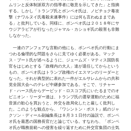
ムリンと反体制派双方の指導者に敬意を示してきた」と指摘
する。しかし「トランプ氏とポンペオ氏は、ノビチョク毒攻
撃（ナワルヌイ氏毒殺未遂事件）には何も言わぬままであ
る」と批判している。同様に、ポンペオ氏は２０１８年にサ
ウジアラビアが行なったジャマル・カショギ氏の殺害も非難
しなかった。
一連のアンフェアな言動の他にも、ポンペオ氏の行動にま
つわる倫理的な問題をさらに見てゆく必要がある。マック
ス・ブート氏が述べるように、ジェームズ・マティス国防長
官をはじめとする「政権内の大人」達が退任してからという
もの、ポンペオ氏はトランプ政権のイエスマンのリーダーと
なった。それが典型的に表れた一件がエルサレムからの共和
党全国大会へのテレビ中継参加である。そこで、リチャー
ド・ハース氏からデービッド・ロスコフ氏にいたるまでのオ
ピニオン・リーダー達は、トランプ氏の選挙運動のために福
音派の歓心を買おうと、外交を政局化したと厳しく批判し
た。このような観点から、『ワシントン・ポスト』紙のジャ
クソン・ディール副編集長は８月３１日付の論説で、ポンペ
オ氏を最悪の国務長官だと論じている。すなわち、「ポンペ
オ氏が職務規範への侵害を繰り返すために外交官集団の士気