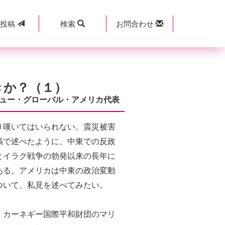
規
投稿
検索
お問合わせ
きか？（１）
ュー・グローバル・アメリカ代表
り嘆いてはいられない。震災被害
稿で述べたように、中東での反政
とイラク戦争の勃発以来の長年に
ある。アメリカは中東の政治変動
ついて、私見を述べてみたい。
。カーネギー国際平和財団のマリ