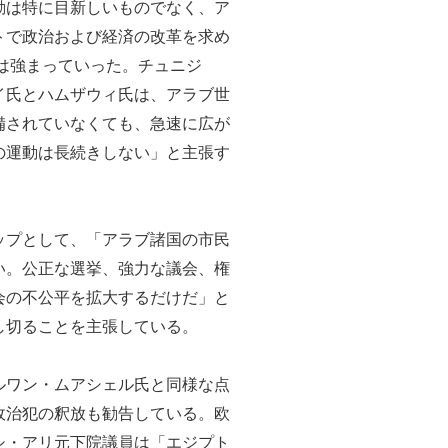
動は特に目新しいものでなく、ア
トで政治および経済の改革を求め
求は強まっていった。チュニジ
イ氏とハムザウィ氏は、アラブ世
備されていなくても、急速に広が
の運動は長続きしない」と主張す
ップとして、「アラブ諸国の市民
い。公正な選挙、強力な議会、権
会の不公平を拡大するだけだ」と
し切ることを主張している。
ルワン・ムアシェル氏と同様な点
政治犯の釈放も勧告している。欧
シ・アリ元下院議員は「エジプト