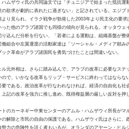
・ハムザウィ氏の共同論文では「チュニジアで始まった抵抗運
衆の欲求が劇的に表れたに過ぎない」と記されている。エジプ
より見られ、イラク戦争が勃発した2003年より民主化の要
いった他のアラブ諸国でも同様の傾向が見られる。オッタウェ
切り込んだ分析を行ない、「若者による運動は、組織基盤が整
労働組合や左翼運度の活動家達は「ソーシャル・メディア頼み
ブック革命がアラブ諸国民を勇気づけたことは間違いない。
ル元外相は、さらに踏み込んで、アラブの改革に必要なステ
いので、いかなる改革もリップ・サービスに終わってはならな
必要である。政治改革が行なわれなければ、経済の自由化も社
、上記の改革を強力に推し進め、既得権益層の厳しい反対を押
トのカーネギー中東センターのアムル・ハムザウィ所長がマ
令の解除と市民の自由の保護である。ハムザウィ氏はさらに、
教勢力の危険性を説く者もいるが、オランダのアヤーン・ヒル