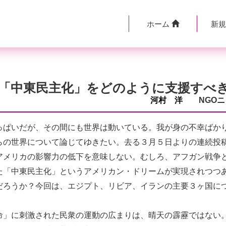
ホーム
新
「中東民主化」をどのように支援すべ
河村 洋
NGOニ
ぱいだが、その間にも世界は動いている。我が身の不幸ばか
らの世界について論じてゆきたい。去る３月５日よりの連続投
アメリカの影響力の低下を意味しない。むしろ、アフガン戦争
た「中東民主化」というアメリカン・ドリームが実現されつつ
だろうか？今回は、エジプト、リビア、イランの主要３ヶ国に
」に刺激された民衆の運動の広まりは、晴天の霹靂ではない