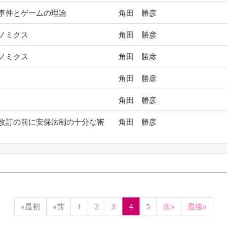
事件とゲームの理論
角田 勝彦
ノミクス
角田 勝彦
ノミクス
角田 勝彦
角田 勝彦
角田 勝彦
改訂の前に安保法制の十分な審
角田 勝彦
«最初
«前
1
2
3
4
5
次»
最後»