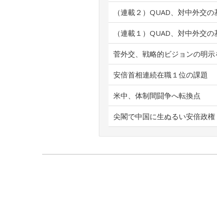
（連載２）QUAD、対中外交の
（連載１）QUAD、対中外交の
菅外交、戦略的ビジョンの明示
安倍首相連続在職１位の課題
米中、体制間闘争へ転換点
尖閣で中国に生ぬるい安倍政権