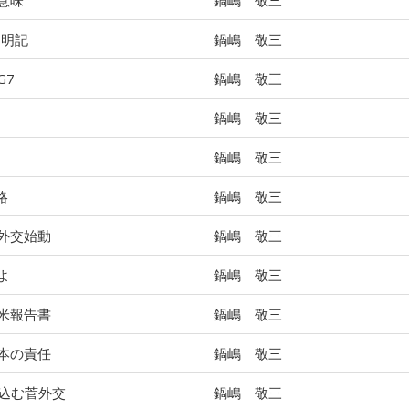
意味
鍋嶋 敬三
て明記
鍋嶋 敬三
G7
鍋嶋 敬三
鍋嶋 敬三
鍋嶋 敬三
略
鍋嶋 敬三
外交始動
鍋嶋 敬三
よ
鍋嶋 敬三
米報告書
鍋嶋 敬三
本の責任
鍋嶋 敬三
み込む菅外交
鍋嶋 敬三