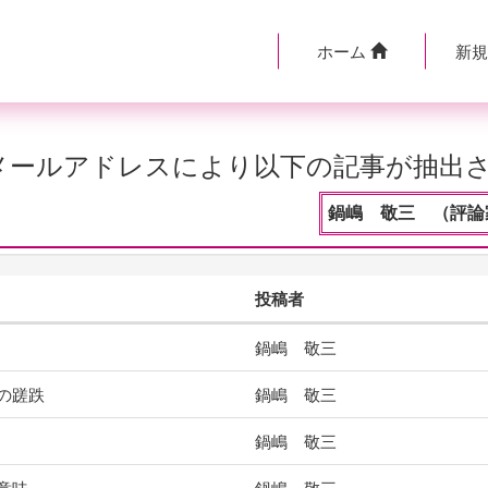
ホーム
新
のメールアドレスにより以下の記事が抽出
鍋嶋 敬三 （評論家
投稿者
鍋嶋 敬三
ンの蹉跌
鍋嶋 敬三
鍋嶋 敬三