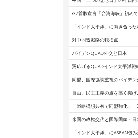
中国「三つの記念日」の今日的
G7首脳宣言「台湾海峡」初め
「インド太平洋」に向き合った
対中同盟戦略の転換点
バイデンQUAD外交と日本
翼広げるQUADインド太平洋戦
同盟、国際協調重視のバイデン
自由、民主主義の旗を高く掲げ
「戦略構想共有で同盟強化」ー
米国の政権交代と国際国家・日
「インド太平洋」にASEAN包