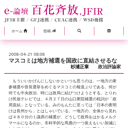
ホーム
投稿
2008-04-21 08:08
マスコミは地方補選を国政に直結させるな
杉浦正章
政治評論家
もういいかげんにしないかといつも思うのは、一地方の衆
参補選や首長選挙をめぐるマスコミの報道ぶりである。何が
何でも中央政治、時には政局に結びつけようとする。とりわ
け民放テレビでは、４月２７日の山口衆院補選の枕詞が「政
局直結」となっている。みのもんたに至っては「日本の夜明
けは長州から」とはしゃいでいる。一地方の、全体から見れ
ば４８０分の１議席の補選が、どうして政局をはかるメルク
マールになるのか。非科学的な馬鹿の一つ覚えもいい加減に