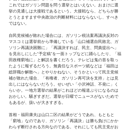
これではガソリン問題を問う選挙とはいえない。おまけに選
挙の見通しは大接戦であるという。大接戦なら、どちらが勝
とうとますます中央政治の判断材料にはならないし、すべき
ではない。
自民党候補が敗れた場合には、ガソリン税法案再議決反対の
マスコミは選挙前から準備している「山口補選自民敗北、ガ
ソリン再議決困難に」「再議決すれば、民主、問責提出へ」
を見出しにした“予定稿”を一面トップなどに踊らしたり、「福
田政権窮地に」と解説を書くだろう。テレビは鬼の首を取っ
たように報ずるだろう。無責任なスポーツ紙などは「福田は
総辞職か解散へ」とやりかねない。そうかといって民主党候
補が敗れた場合、「有権者、ガソリン再可決を支持」とは見
出しにはならないだろう。せいぜい「小沢神話、不発に」く
らいか。一地方選挙の結果がこれほどの報道ぶりになるのは
おかしい。騒ぎすぎだ。選挙が日曜でニュースがないためで
もあるが、扱いが大きすぎる。
首相・福田康夫は山口二区の結果がどうであれ、もともと
「窮地」なのであり、ガソリン「再議決」は勝ち負けにかか
わらず断行される方向なのである。それにしても民主党がお