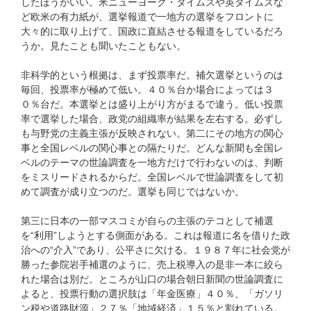
したほうがいい。米ニューヨーク・タイムズや英タイムズな
ど欧米の有力紙が、選挙報道で一地方の選挙をフロントに
大々的に取り上げて、国政に直結させる報道をしているだろ
うか。見たことも聞いたこともない。
非科学的という根拠は、まず投票率だ。補欠選挙というのは
毎回、投票率が極めて低い。４０％台か場合によっては３
０％台だ。本選挙とは盛り上がり方がまるで違う。低い投票
率で選挙した場合、政党の組織率が結果を左右する。必ずし
も与野党の主義主張が反映されない。第二にその地方の関心
事と全国レベルの関心事との隔たりだ。どんな新聞も全国レ
ベルのテーマの世論調査を一地方だけで行わないのは、判断
をミスリードされるからだ。全国レベルで世論調査をして初
めて調査が成り立つのだ。選挙も同じではないか。
第三に日本の一部マスコミが自らの主張のテコとして補選
を“利用”しようとする側面がある。これは報道に名を借りた政
治への“介入”であり、公平さに欠ける。１９８７年に社会党が
勝った参院岩手補選のように、売上税導入の是非一本に絞ら
れた場合は別だ。ところが山口の場合朝日新聞の世論調査に
よると、投票行動の選択肢は「年金医療」４０％、「ガソリ
ン税や道路財源」２７％「地域経済」１５％と割れている。