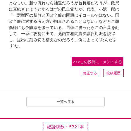
となしい。勝つ流れなら補選だろうが首長選だろうが、政局
に直結させようとするはずの民主党だが、代表・小沢一郎は
「一選挙区の勝敗と国政全般の問題はイコールではない。国
政全般に対する考え方が拘束されることはない」などとご愁
傷様にも予防線を張っている。選挙に勝ったらこの言葉を翻
して、一挙に攻勢に出て、党内首相問責決議反対派を説得
し、提出に踏み切る構えなのだろう。例によって“死んだふ
り”だ。
>>>この投稿にコメントする
修正する
投稿履歴
一覧へ戻る
総論稿数：5721本