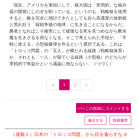
現在、アメリカを筆頭にして、核大国は「実用的」な核兵
器の開発にしのぎを削っている。というのも、戦略核を使用
すると、敵を完全に掃討できたとしても自ら高濃度の放射能
と荒れ狂う「核戦争後の地球」に生きることになるからだ。
勝者となればこそ確実にして緩慢なる死を見つめながら断末
魔を生きざるを得なくなる。そこで考えられた手段が、「手
軽に使える」小型核爆弾を作るという選択である。これは、
「トロッコ問題」の「五人」が横たわる線路（戦略核体系）
か、それとも「一人」が寝ている線路（小型核）のどちらが
実戦的で有益かという議論に他ならない。（つづく）
＜
1
2
＞
>>>この投稿にコメントする
修正する
投稿履歴
（連載１）日本の「トロッコ問題」から目を逸らすな
伊