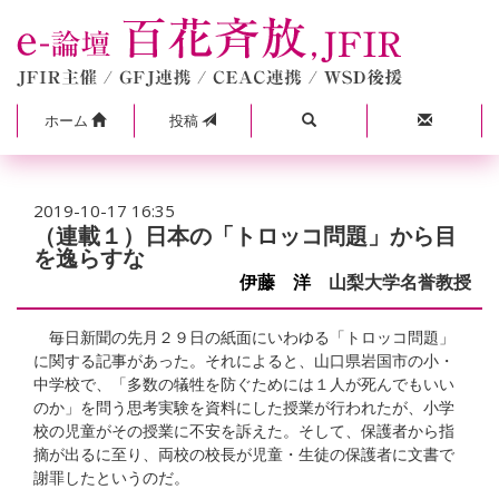
ホーム
投稿
2019-10-17 16:35
（連載１）日本の「トロッコ問題」から目
を逸らすな
伊藤 洋
山梨大学名誉教授
毎日新聞の先月２９日の紙面にいわゆる「トロッコ問題」
に関する記事があった。それによると、山口県岩国市の小・
中学校で、「多数の犠牲を防ぐためには１人が死んでもいい
のか」を問う思考実験を資料にした授業が行われたが、小学
校の児童がその授業に不安を訴えた。そして、保護者から指
摘が出るに至り、両校の校長が児童・生徒の保護者に文書で
謝罪したというのだ。