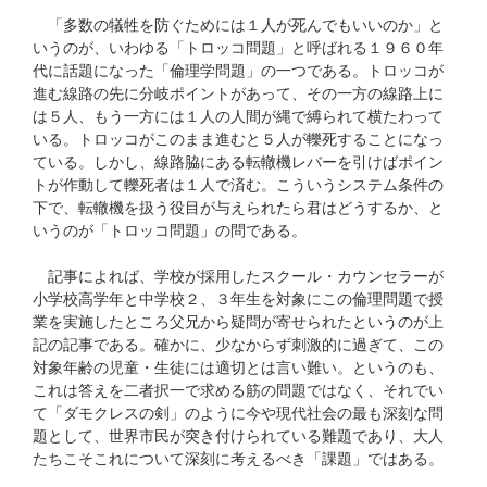
「多数の犠牲を防ぐためには１人が死んでもいいのか」と
いうのが、いわゆる「トロッコ問題」と呼ばれる１９６０年
代に話題になった「倫理学問題」の一つである。トロッコが
進む線路の先に分岐ポイントがあって、その一方の線路上に
は５人、もう一方には１人の人間が縄で縛られて横たわって
いる。トロッコがこのまま進むと５人が轢死することになっ
ている。しかし、線路脇にある転轍機レバーを引けばポイン
トが作動して轢死者は１人で済む。こういうシステム条件の
下で、転轍機を扱う役目が与えられたら君はどうするか、と
いうのが「トロッコ問題」の問である。
記事によれば、学校が採用したスクール・カウンセラーが
小学校高学年と中学校２、３年生を対象にこの倫理問題で授
業を実施したところ父兄から疑問が寄せられたというのが上
記の記事である。確かに、少なからず刺激的に過ぎて、この
対象年齢の児童・生徒には適切とは言い難い。というのも、
これは答えを二者択一で求める筋の問題ではなく、それでい
て「ダモクレスの剣」のように今や現代社会の最も深刻な問
題として、世界市民が突き付けられている難題であり、大人
たちこそこれについて深刻に考えるべき「課題」ではある。