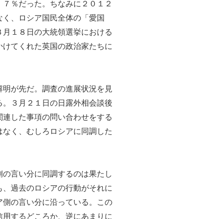
．７％だった。ちなみに２０１２
なく、ロシア国民全体の「愛国
３月１８日の大統領選挙における
かけてくれた英国の政治家たちに
解明が先だ。調査の進展状況を見
る。３月２１日の日露外相会談後
関連した事項の問い合わせをする
はなく、むしろロシアに同調した
側の言い分に同調するのは果たし
も、過去のロシアの行動がそれに
ア側の言い分に沿っている。この
信用するどころか、逆にあまりに