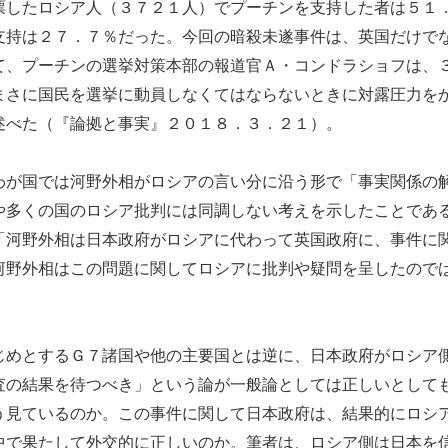
票したロシア人（３７２１人）でプーチンを支持した者は５１
支持は２７．７％だった。今回の暗殺未遂事件は、英国だけで
て、プーチンの選挙対策本部の報道官Ａ・コンドラショフは、
まさに国民を選挙に動員しなくてはならないときに対露圧力を
述べた（『論拠と事実』２０１８．３．２１）。
が国では河野外相がロシアの言い分に沿う形で「事実関係の
や多くの国のロシア批判には同調しない考えを示したことであ
「河野外相は日本政府がロシアに代わって英国政府に、事件に
河野外相はこの問題に関してロシアに批判や疑問を呈したので
めとするＧ７諸国や他の主要国とは逆に、日本政府がロシア
査の結果を待つべき」という論が一般論としては正しいとして
う見ているのか。この事件に関して日本政府は、結果的にロシ
中で果たして外交的に正しいのか。筆者は、ロシア側は日本を