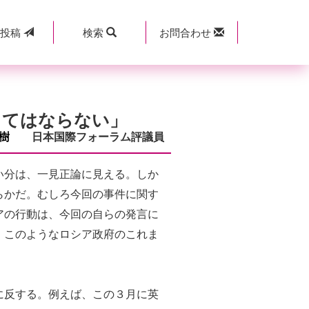
規
投稿
検索
お問合わせ
くてはならない」
茂樹
日本国際フォーラム評議員
い分は、一見正論に見える。しか
らかだ。むしろ今回の事件に関す
アの行動は、今回の自らの発言に
、このようなロシア政府のこれま
に反する。例えば、この３月に英