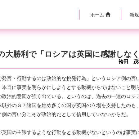
ホーム
新
の大勝利で「ロシアは英国に感謝しな
袴田 
発言・行動するのは政治的な挑発行為」というロシア側の言
、本当に事実を明らかにしようとする動機からではないこと明
の政治的意図が強く出ている。というのは、過去の一連のロシ
本以外のＧ７諸国を始め多くの国が英国の立場を支持したのも
ア側の言い分こそが政治的だとして信用していないからだ。
英国の主張するような行動をとる動機がないというのは事実