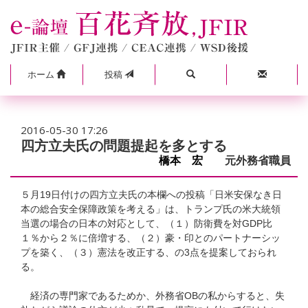
ホーム
投稿
2016-05-30 17:26
四方立夫氏の問題提起を多とする
橋本 宏
元外務省職員
５月19日付けの四方立夫氏の本欄への投稿「日米安保なき日
本の総合安全保障政策を考える」は、トランプ氏の米大統領
当選の場合の日本の対応として、（１）防衛費を対GDP比
１％から２％に倍増する、（２）豪・印とのパートナーシッ
プを築く、（３）憲法を改正する、の3点を提案しておられ
る。
経済の専門家であるためか、外務省OBの私からすると、失