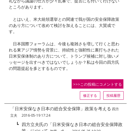
礼ながら議論の仕方が少々乱暴で、提言にも付いて行けない
ところがあります。
とはいえ、米大統領選挙との関連で我が国の安全保障政策
のあり方について改めて検討を加えることには、大賛成で
す。
日本国際フォーラムは、今後も複雑さを増して行くと思わ
れる東アジア情勢を背景に、持続性と強靭性に裏打ちされた
日米安保体制のあり方について、トランプ候補に対し強いメ
ッセージを出すべきではないでしょうか？私は今回の四方氏
の問題提起を多とするものです。
>>>この投稿にコメントする
修正する
投稿履歴
「日米安保なき日本の総合安全保障」政策を考える
四方
立夫 2016-05-19 17:24
┗
四方立夫氏の「日米安保なき日本の総合安全保障政
策」について