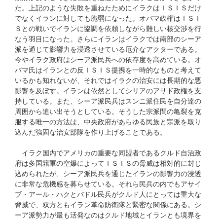
た。上記のような失敗を重ねたためにイラクはＩＳＩＳだけ
でなくイランに対しても脆弱になった。オバマ政権はＩＳＩ
Ｓとの戦いでイランに協調を依頼しながら難しい核交渉を行
なう羽目になった。さらにイランはイラクでは南部のシーア
派を通じて影響力を浸透させている厄介なアクターである。
今やイラク政府はシーア派民兵への依存度を高めている。オ
バマ氏はイランとの反ＩＳＩＳ提携を一時的なものと考えて
いるかも知れないが、それではイラクの治安には長期的な悪
影響を及ぼす。イランは依然としてシリアのアサド政権を支
持している。また、シーア派民兵はスンニ派住民を自分達の
周囲から追い出そうとしている。そうした宗派間の亀裂を克
服する唯一の方法は、中央政府があらゆる民族と宗派を取り
込んだ強固な治安部隊を作り上げることである。
イラク国内でアメリカの重要な同盟者であるクルド自治政
府は多国籍軍の空爆によってＩＳＩＳの脅威は相対的に封じ
込められたが、シーア派民兵を通じたイランの影響力の浸透
に非常な危機感を募らせている。それら民兵の内でもアサイ
ブ・アール・ハクとバドル民兵がクルド人にとっては重大な
脅威で、双方ともイラン革命防衛隊と緊密な関係にある。シ
ーア派勢力が最も活発なのはクルド地域とイランとも境界を