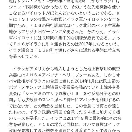
題はサダム・フセインが政権の座を追われてからイラクには
ジェット戦闘機がなかったので、そのような先進機器を使い
こなせるパイロットがほとんどいないということである。さ
らにＩＳＩＳの攻撃から教官とイラク軍パイロットの安全を
期すため、Ｆ１６の飛行訓練地はイラク北部のバラド空軍基
地からアリゾナ州ツーソンに変更された。そのうえ、イラク
軍パイロットには長時間の集中的な訓練が必要である。よっ
てＦ１６がイラクに引き渡されるのは2017年になるという。
イラク議会はＦ１６の引き渡しがさらに遅れる事態に苛立ち
を募らせている。
イラクがアメリカから輸入しようとした地上攻撃用の航空
兵器にはＡＨ６４アパッチ・ヘリコプターもある。しかしオ
バマ政権がイラクとの合意に達した2014年1月には民主党の
ボブ・メネンデス上院議員が委員長を務めていた上院外交委
員会は「シーア派のマリキ政権がＩＳＩＳや反乱分子との戦
闘よりも少数派のスンニ派への抑圧にアパッチを利用するの
ではないか」との懸念を提起した。この合意には何とか達し
たものの、イラク政府は両国で合意した２４機に加えて６機
のリースを要求した。イラクは2014年９月に最終的にその合
意を破棄した。Ｆ１６の場合と同様に、オバマ政権はイラク
政府が要求してきた機数を迅速に引き渡すことができなかっ