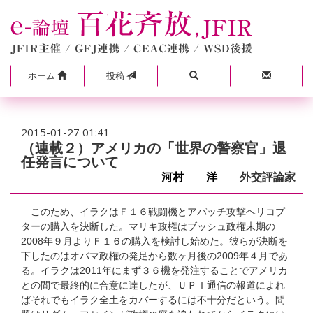
ホーム
投稿
2015-01-27 01:41
（連載２）アメリカの「世界の警察官」退
任発言について
河村 洋
外交評論家
このため、イラクはＦ１６戦闘機とアパッチ攻撃ヘリコプ
ターの購入を決断した。マリキ政権はブッシュ政権末期の
2008年９月よりＦ１６の購入を検討し始めた。彼らが決断を
下したのはオバマ政権の発足から数ヶ月後の2009年４月であ
る。イラクは2011年にまず３６機を発注することでアメリカ
との間で最終的に合意に達したが、ＵＰＩ通信の報道によれ
ばそれでもイラク全土をカバーするには不十分だという。問