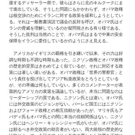
接するディヤーラー県で、彼らはさらに北のキルクークにま
で進出している。そうした問題にもかかわらず、オバマ政権
は核交渉のためにイランに対する政策を緩和しようとしてい
る。それは一般教書演説で議会の反対を呼び、オバマ氏はイ
ランの脅威を理解しているのか疑問視される有り様である。
そうした批判は当然のことで、オバマ氏はまるで中東の安全
保障をイランに委任しているかのようにさえ見える。
アメリカがイギリスの覇権を引き継いで以来、その力は好
調な時期も不調な時期もあった。ニクソン政権とオバマ政権
の歴史的背景はきわめてよく似ているが、それに対応する政
策には著しい違いがある。オバマ政権は「世界の警察官」と
いう責任を投げ出してアジア転進政策をとろうとしている
が、その準備は何もしていない。多くのコメンテーターが表
面的なアメリカの衰退を議論しているが、本当に問題なのは
リーダーシップの質である。ニクソン氏とは違い、オバマ氏
には外交政策のビジョンがない。パーレビ国王にはニクソン
およびフォード政権との相互信頼があったが、マリキ氏もア
バディ氏もオバマ氏との間に本当の信頼関係はない。ニクソ
ン氏にはヘンリー・キッシンジャー氏がいたが、オバマ氏に
は頼るべき外交政策の助言者がいない。両大統領の歴史的な