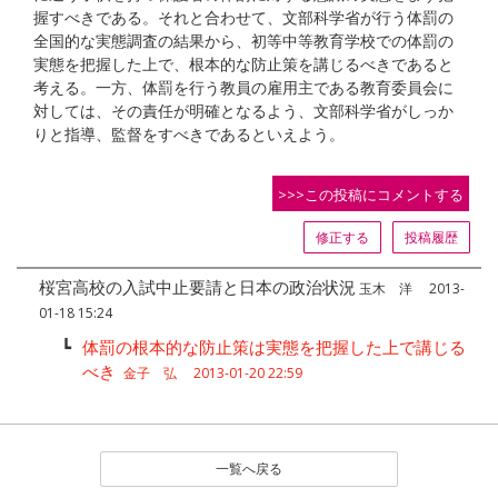
握すべきである。それと合わせて、文部科学省が行う体罰の
全国的な実態調査の結果から、初等中等教育学校での体罰の
実態を把握した上で、根本的な防止策を講じるべきであると
考える。一方、体罰を行う教員の雇用主である教育委員会に
対しては、その責任が明確となるよう、文部科学省がしっか
りと指導、監督をすべきであるといえよう。
>>>この投稿にコメントする
修正する
投稿履歴
桜宮高校の入試中止要請と日本の政治状況
玉木 洋 2013-
01-18 15:24
┗
体罰の根本的な防止策は実態を把握した上で講じる
べき
金子 弘 2013-01-20 22:59
一覧へ戻る