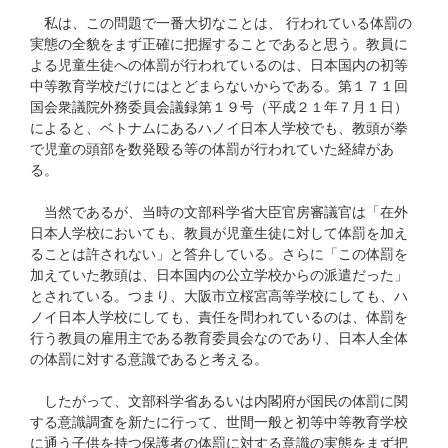
私は、この問題で一番大切なことは、 行われている体罰の
実態の全貌をまず正確に把握することであると思う。教員に
よる児童生徒への体罰が行われているのは、日本国内の初等
中等教育学校だけにはとどまらないからである。第１７１回
国会衆議院外務委員会議録第１９号（平成２１年７月１日）
によると、ベトナムにあるハノイ日本人学校でも、教頭が拳
で児童の頭部を数発殴る等の体罰が行われていた経緯があ
る。
当然であるが、当時の文部科学省大臣官房審議官は「在外
日本人学校においても、教員が児童生徒に対して体罰を加え
ることは許されない」と答弁している。さらに「この体罰を
加えていた教頭は、日本国内の公立学校からの派遣だった」
とされている。つまり、大阪市立桜宮高等学校にしても、ハ
ノイ日本人学校にしても、責任を問われているのは、体罰を
行う教員の雇用主である教育委員会なのであり、日本人全体
の体罰に対する意識であると考える。
したがって、文部科学省あるいは内閣府が国民の体罰に関
する意識調査を新たに行って、世間一般と初等中等教育学校
に通う子供を持つ保護者の体罰に対する意識の実態をまず把