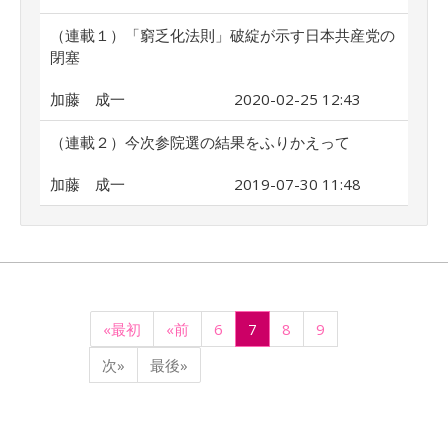
（連載１）「窮乏化法則」破綻が示す日本共産党の
閉塞
加藤 成一
2020-02-25 12:43
（連載２）今次参院選の結果をふりかえって
加藤 成一
2019-07-30 11:48
«最初
«前
6
7
8
9
次»
最後»