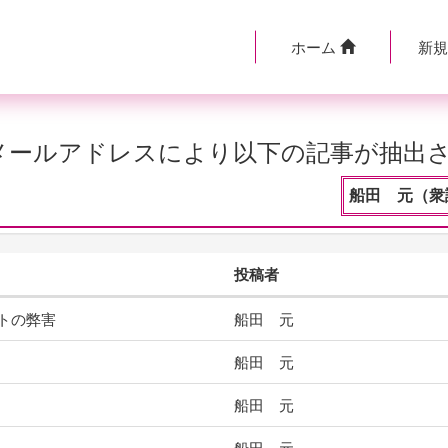
ホーム
新
のメールアドレスにより以下の記事が抽出
船田 元（衆
投稿者
トの弊害
船田 元
船田 元
船田 元