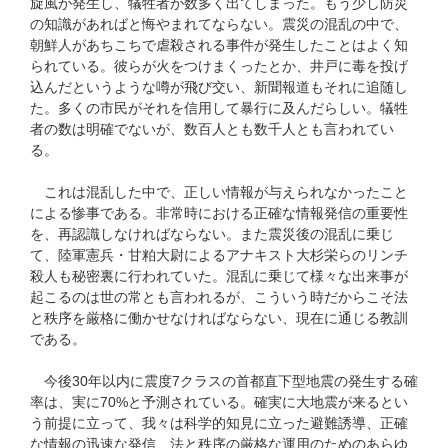
旋風が発生し、犠牲者が数多く出てしまった。もう少し防災
の知識があればと悔やまれてならない。震災の混乱の中で、
朝鮮人があちこちで虐殺される事件が発生したことはよく知
られている。彼らが火をつけまくったとか、井戸に毒を投げ
込んだというような噂が飛び交い、新聞報道もそれに追随し
た。多くの市民がそれを信用して暴行に及んだらしい。犠牲
者の数は明確でないが、数百人とも数千人とも言われてい
る。
これは混乱した中で、正しい情報が与えられなかったこと
による惨事である。非常時における正確な情報発信の重要性
を、再認識しなければならない。また震災後の混乱に乗じ
て、陸軍憲兵・甘粕大尉によるアナキスト大杉栄らのリンチ
殺人も秘密裏に行われていた。混乱に乗じて様々な出来事が
起こるのは世の常とも言われるが、こういう時だからこそ法
と秩序を厳格に働かせなければならない、現在に通じる教訓
である。
今後30年以内に震度7クラスの首都直下型地震の発生する確
率は、実に70%と予測されている。確実に大地震が来るとい
う前提に立って、我々は科学的知見に立った避難誘導、正確
な情報の迅速な発信、法と秩序の厳格な運用のためのあらゆ