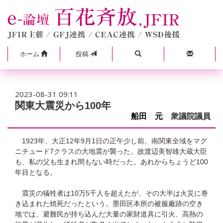
ホーム
投稿
2023-08-31 09:11
関東大震災から100年
船田 元
衆議院議員
1923年、大正12年9月1日の正午少し前、南関東全域をマグ
ニチュード7クラスの大地震が襲った。故渡辺美智雄大蔵大臣
も、私の父も生まれ間もない時だった。あれからちょうど100
年目となる。
震災の犠牲者は10万5千人を超えたが、その大半は火災に巻
き込まれた焼死だったという。墨田区本所の被服廠跡の空き
地では、避難民が持ち込んだ大量の家財道具に引火、高熱の