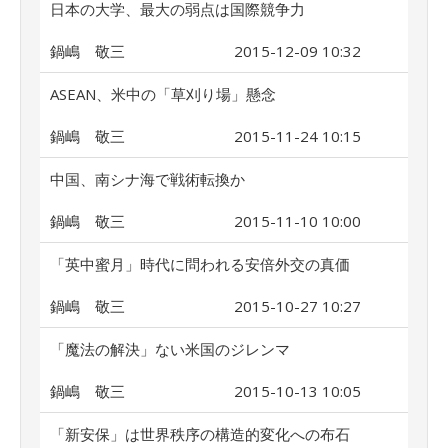
日本の大学、最大の弱点は国際競争力
鍋嶋 敬三
2015-12-09 10:32
ASEAN、米中の「草刈り場」懸念
鍋嶋 敬三
2015-11-24 10:15
中国、南シナ海で戦術転換か
鍋嶋 敬三
2015-11-10 10:00
「英中蜜月」時代に問われる安倍外交の真価
鍋嶋 敬三
2015-10-27 10:27
「魔法の解決」ない米国のジレンマ
鍋嶋 敬三
2015-10-13 10:05
「新安保」は世界秩序の構造的変化への布石