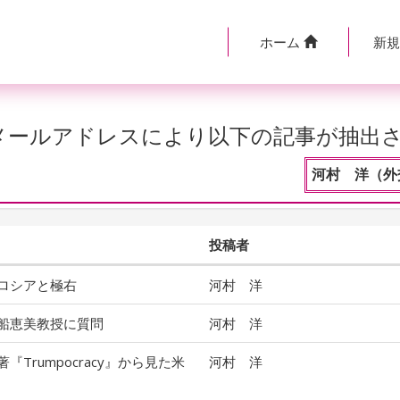
ホーム
新
のメールアドレスにより以下の記事が抽出
河村 洋（外
投稿者
ロシアと極右
河村 洋
船恵美教授に質問
河村 洋
Trumpocracy』から見た米
河村 洋