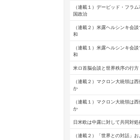
（連載１）デービッド・フラム著『
国政治
（連載２）米露ヘルシンキ会談
和
（連載１）米露ヘルシンキ会談
和
米ロ首脳会談と世界秩序の行方
（連載２）マクロン大統領は西
か
（連載１）マクロン大統領は西
か
日米欧は中露に対して共同対処
（連載２）「世界との対話」お