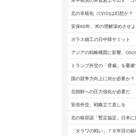
米中相克の本質あぶり出す「コ
北の非核化（CVID)は幻想か？
安保60年、米の理解深めさせよ
ガラス細工の日中韓サミット
アジアの戦略構図に影響、GSO
トランプ外交の「脅威」を憂慮
国の競争力向上に何が必要か？
北朝鮮への圧力強化が必要だ
安倍外交、戦略立て直しを
北の核容認「暫定協定」日本に
「タラワの戦い」７６年目の鎮