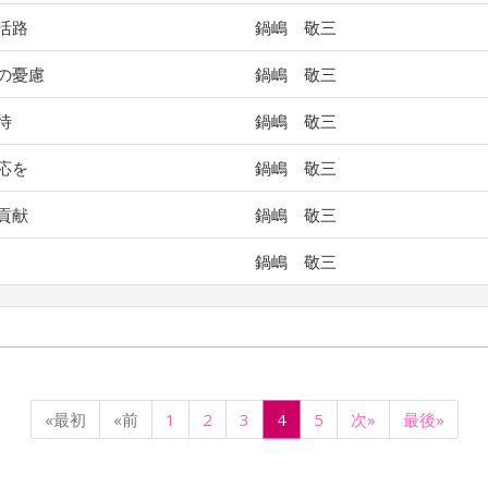
活路
鍋嶋 敬三
の憂慮
鍋嶋 敬三
待
鍋嶋 敬三
応を
鍋嶋 敬三
貢献
鍋嶋 敬三
鍋嶋 敬三
«最初
«前
1
2
3
4
5
次»
最後»