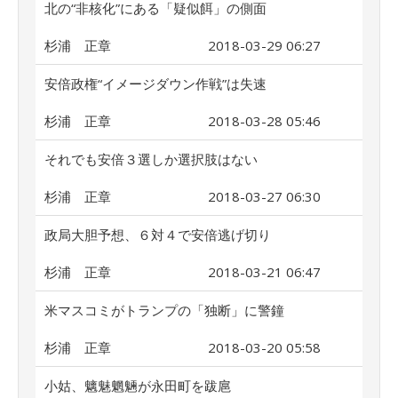
北の“非核化”にある「疑似餌」の側面
杉浦 正章
2018-03-29 06:27
安倍政権“イメージダウン作戦”は失速
杉浦 正章
2018-03-28 05:46
それでも安倍３選しか選択肢はない
杉浦 正章
2018-03-27 06:30
政局大胆予想、６対４で安倍逃げ切り
杉浦 正章
2018-03-21 06:47
米マスコミがトランプの「独断」に警鐘
杉浦 正章
2018-03-20 05:58
小姑、魑魅魍魎が永田町を跋扈