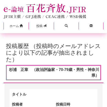
ホーム
投稿
投稿履歴 （投稿時のメールアドレス
により以下の記事が抽出されまし
た）
杉浦 正章 （政治評論家・70-79歳・男性・神奈川
県）
タイトル
投稿者
投稿日時