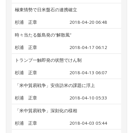
極東情勢で日米盤石の連携確立
杉浦 正章
2018-04-20 06:48
時々当たる飯島発の“解散風”
杉浦 正章
2018-04-17 06:12
トランプ一触即発の状態でけん制
杉浦 正章
2018-04-13 06:07
「米中貿易戦争」安倍訪米の課題に浮上
杉浦 正章
2018-04-10 05:33
「米中貿易戦争」深刻化の様相
杉浦 正章
2018-04-03 05:44