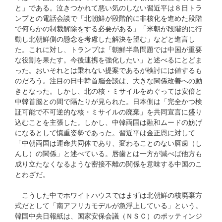
と」である。泣きつかれて悪い気のしない習近平は８日トラ
ンプとの電話会談で「北朝鮮が段階的に非核化を進めた段階
で何らかの制裁解除をする必要がある」「米朝が段階的に行
動し北朝鮮側の懸念を考慮した解決を望む」などと進言し
た。これに対し、トランプは「朝鮮半島問題では中国が重要
な役割を果たす。今後連携を強化したい」と述べるにとどま
った。おいそれとは乗れない提案であるが検討には値するも
のだろう。注目の日中韓首脳会談は、大きな関係改善への動
きとなった。しかし、北の核・ミサイルをめぐっては安倍と
中韓首脳との間で隔たりが見られた。日本側は「完全かつ検
証可能で不可逆的な核・ミサイルの廃棄」を共同宣言に盛り
込むことを主張した。しかし、中韓両国は融和ムードの妨げ
になるとして慎重姿勢であった。習近平は金正恩に対して
「中朝両国は運命共同体であり、変わることのない唇歯（し
んし）の関係」と述べている。唇歯とは一方が滅べば他方も
成り立たなくなるような密接不離の関係を意味する中国のこ
とわざだ。
こうした中でホワイトハウスではまずは北朝鮮の核廃棄方
式だとして「南アフリカモデルが急浮上している」という。
韓国中央日報紙は、国家安保会議（ＮＳＣ）のポッティンジ