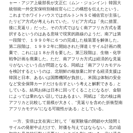
ャー・アジア上級部長が文正仁（ムン・ジョンイン）韓国大
統領統一外交安保特別補佐官らにこの構想を伝えたという。
これまでホワイトハウスではボルトンＮＳＣ補佐官が主張し
たリビア方式が考えられていた。リビア方式は「先に措置、
後に見返り」だった。その方式ではなく南アフリカ方式を選
択するというのはある意味で現実的路線のようだ。南アは第
一段階で、１９９０年に６つの完成した核装置を解体した。
第二段階は、１９９２年に開始された弾道ミサイル計画の廃
棄で、これには１８か月を要した。第三段階は、生物・化学
戦争計画を廃棄した。ただ、南アフリカ方式は経済的な見返
りがないという点が問題となる。同紙は「南アフリカモデル
を検討するというのは、北朝鮮の核放棄に対する経済支援は
韓国と日本、あるいは国際機関が負担し、米国は体制の安全
など安全保障カードだけを出すという考えと解釈できる」と
している。結局お鉢は日本に回ってくることになるが、金額
によっては乗れない話しではあるまい。同紙は「北の核は南
アフリカと比較して規模が大きく、“見返りを含めた折衝型南
アフリカモデル”になる可能性がある」としている。
一方、安倍は文在寅に対して「核実験場の閉鎖や大陸間ミ
サイルの発射中止だけで、対価を与えてはならない。北の追