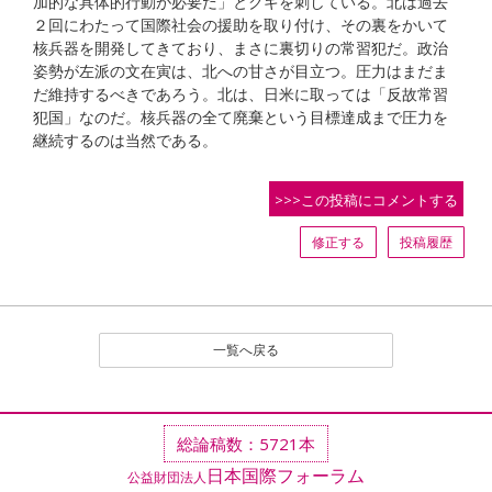
加的な具体的行動が必要だ」とクギを刺している。北は過去
２回にわたって国際社会の援助を取り付け、その裏をかいて
核兵器を開発してきており、まさに裏切りの常習犯だ。政治
姿勢が左派の文在寅は、北への甘さが目立つ。圧力はまだま
だ維持するべきであろう。北は、日米に取っては「反故常習
犯国」なのだ。核兵器の全て廃棄という目標達成まで圧力を
継続するのは当然である。
>>>この投稿にコメントする
修正する
投稿履歴
一覧へ戻る
総論稿数：5721本
日本国際フォーラム
公益財団法人