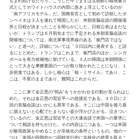
もまれ続けるだろう。こうした中でまずは北朝鮮の核廃棄方
式としてホワイトハウスの内部に急きょ浮上しているのが
「南アフリカモデル」だ。国務長官として初めて訪朝したポ
ンペイオは３人を連れて帰国したが、米朝首脳会談の開催場
所と日程が決まったことを明らかにした。日程公表はまだな
いが、トランプは６月初旬までに予定される米朝首脳会談の
開催地については、南北軍事境界線のある「板門店ではな
い」と述べた。詳細については「３日以内に発表する」と語
るにとどめた。トランプはこれまで、板門店のほか、シンガ
ポールを有力候補地に挙げている。３人の帰国は米朝関係に
とって大きな摩擦要因の一つが取り除かれたことになり、１
歩前進ではある。しかし核心は「核・ミサイル」であり、こ
こは、不変のままであり、難関はこれからだ。
ここに来て金正恩の“弱み”をうかがわせる行動が見られはじ
めた。それは金正恩の習近平への急接近である。４０日に２
回の首脳会談はいかにも異常である。そこには中国を後ろ盾
に据えないと心配でたまらない姿が浮かび上がる。泣きつい
ているのだ。金正恩は習近平との大連会談で米国への要求に
ついて相談を持ちかけた。その内容は二つある。一つは米国
が敵視政策をやめることが非核化の条件というもの。他の一
つは「米国が段階的かつ同時並行的に非核化の措置を取るこ