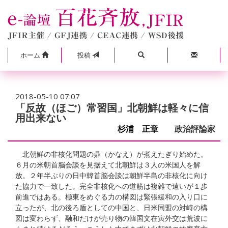
ホーム
投稿
2018-05-10 07:07
「反故（ほご）常習国」北朝鮮は軽々に信
用出来ない
杉浦 正章
政治評論家
北朝鮮の非核化問題の鼎（かなえ）が煮えたぎり始めた。
６月の米朝首脳会談を見据えて北朝鮮は３人の米国人を解
放。２年半ぶりの日中韓首脳会談は朝鮮半島の非核化に向け
た協力で一致した。完全非核化への道筋は複雑で遠いが１歩
前進ではある。極東をめぐる力の構図は緊張緩和の入り口に
立ったが、北の後ろ盾としての中国と、日米同盟の対峙の構
図は変わらず、融和だけが売り物の韓国文在寅外交は荒波に