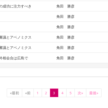
の成功に注力すべき
角田 勝彦
角田 勝彦
角田 勝彦
審議とアベノミクス
角田 勝彦
審議とアベノミクス
角田 勝彦
外相会合は広島で
角田 勝彦
«最初
«前
1
2
3
4
5
次»
最後»