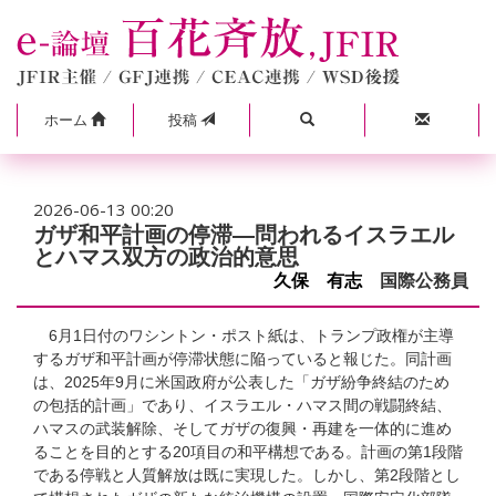
ホーム
投稿
2026-06-13 00:20
ガザ和平計画の停滞―問われるイスラエル
とハマス双方の政治的意思
久保 有志
国際公務員
6月1日付のワシントン・ポスト紙は、トランプ政権が主導
するガザ和平計画が停滞状態に陥っていると報じた。同計画
は、2025年9月に米国政府が公表した「ガザ紛争終結のため
の包括的計画」であり、イスラエル・ハマス間の戦闘終結、
ハマスの武装解除、そしてガザの復興・再建を一体的に進め
ることを目的とする20項目の和平構想である。計画の第1段階
である停戦と人質解放は既に実現した。しかし、第2段階とし