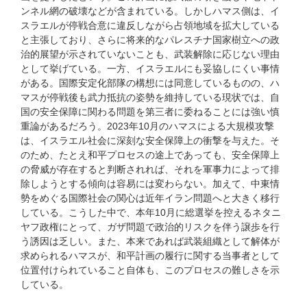
ンネル網の破壊などが含まれている。しかしハマス側は、イ
スラエルが停戦合意に違反しながら占領地域を拡大している
と主張しており、さらに将来的なパレスチナ国家樹立への政
治的展望が示されていないことも、武装解除に応じない理由
として挙げている。一方、イスラエルにも妥協しにくい事情
がある。国際安定化部隊の構想には同意しているものの、ハ
マスが停戦後も武力抵抗の姿勢を維持している現状では、自
国の安全保障に関わる問題を第三者に委ねることには強い慎
重論があるだろう。2023年10月のハマスによる大規模攻撃
は、イスラエル社会に深刻な安全保障上の衝撃を与えた。そ
のため、たとえ和平プロセスの途上であっても、安全保障上
の脅威が存在すると判断されれば、それを軍事力によって排
除しようとする傾向は容易には変わらない。加えて、中東情
勢をめぐる国際社会の関心は近年イラン問題へと大きく移行
している。こうした中で、本年10月に総選挙を控えるネタニ
ヤフ政権にとって、ガザ問題で政治的リスクを伴う譲歩を行
う誘因は乏しい。また、本来であれば武装組織として解体が
求められるハマスが、和平計画の履行に関する当事者として
位置付けられていること自体も、このプロセスの難しさを示
している。