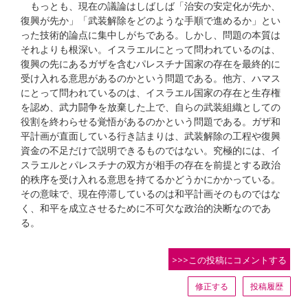
もっとも、現在の議論はしばしば「治安の安定化が先か、
復興が先か」「武装解除をどのような手順で進めるか」とい
った技術的論点に集中しがちである。しかし、問題の本質は
それよりも根深い。イスラエルにとって問われているのは、
復興の先にあるガザを含むパレスチナ国家の存在を最終的に
受け入れる意思があるのかという問題である。他方、ハマス
にとって問われているのは、イスラエル国家の存在と生存権
を認め、武力闘争を放棄した上で、自らの武装組織としての
役割を終わらせる覚悟があるのかという問題である。ガザ和
平計画が直面している行き詰まりは、武装解除の工程や復興
資金の不足だけで説明できるものではない。究極的には、イ
スラエルとパレスチナの双方が相手の存在を前提とする政治
的秩序を受け入れる意思を持てるかどうかにかかっている。
その意味で、現在停滞しているのは和平計画そのものではな
く、和平を成立させるために不可欠な政治的決断なのであ
る。
>>>この投稿にコメントする
修正する
投稿履歴