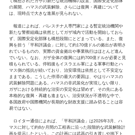
て構想されたガザの新たな統治機構の設置、国際安定化部隊
の展開、ハマスの武装解除、さらには復興・再建について
は、現時点で大きな進展が見られない。
報道によれば、パレスチナ人専門家による暫定統治機関や
新たな警察組織は依然としてガザ域内で活動を開始しておら
ず、国際安定化部隊も構想段階にとどまっている。また、復
興を担う「平和評議会」に対して約170億ドルの拠出が表明さ
れているものの、実際の資金拠出や事業執行はほとんど進ん
でいない。なお、ガザ全体の復興には約700億ドルが必要と見
積もられている。停戦後もイスラエル軍による軍事行動とハ
マス側の抵抗が続いており、治安環境は依然として不安定な
ままである。こうした停滞の最大の要因は、やはりハマスの
武装解除問題にある。ハマスの非武装化が実現しない限り、
ガザにおける持続的な治安の安定化は望めず、その先にある
本格的な復興・再建も進まない。治安状況が不透明な中で、
各国政府や国際機関が長期的な財政支援に踏み切ることは容
易ではない。
ロイター通信によれば、「平和評議会」は2026年3月、ハ
マスに対して約8か月間の工程表に沿った段階的な武装解除計
画を提示したという。この計画には武器の引き渡しや地下ト