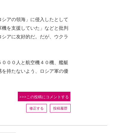
ロシアの領海」に侵入したとして
軍機を支援していた」などと批判
ロシアに友好的だ。だが、ウクラ
５０００人と航空機４０機、艦艇
感を持たないよう、ロシア軍の優
>>>この投稿にコメントする
修正する
投稿履歴