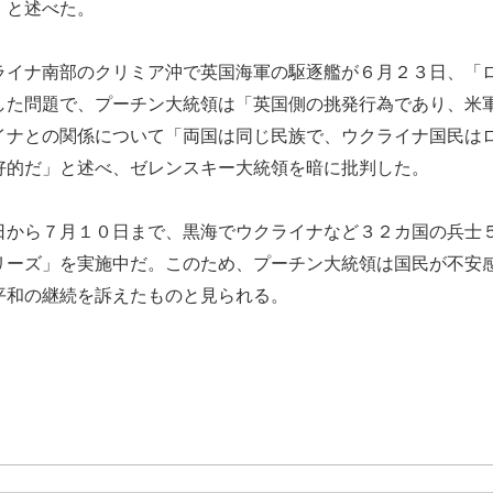
」と述べた。
イナ南部のクリミア沖で英国海軍の駆逐艦が６月２３日、「
した問題で、プーチン大統領は「英国側の挑発行為であり、米
イナとの関係について「両国は同じ民族で、ウクライナ国民は
好的だ」と述べ、ゼレンスキー大統領を暗に批判した。
から７月１０日まで、黒海でウクライナなど３２カ国の兵士
リーズ」を実施中だ。このため、プーチン大統領は国民が不安
平和の継続を訴えたものと見られる。