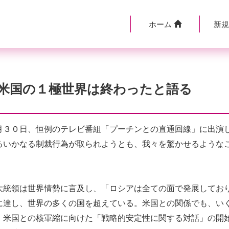
ホーム
新
米国の１極世界は終わったと語る
３０日、恒例のテレビ番組「プーチンとの直通回線」に出演
るいかなる制裁行為が取られようとも、我々を驚かせるような
統領は世界情勢に言及し、「ロシアは全ての面で発展してお
に達し、世界の多くの国を超えている。米国との関係でも、い
、米国との核軍縮に向けた「戦略的安定性に関する対話」の開