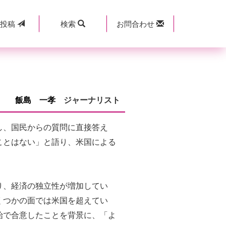
規
投稿
検索
お問合わせ
飯島 一孝
ジャーナリスト
し、国民からの質問に直接答え
ことはない」と語り、米国による
り、経済の独立性が増加してい
くつかの面では米国を超えてい
始で合意したことを背景に、「よ