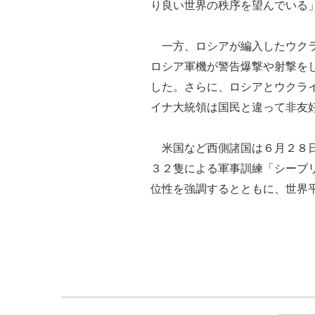
り良い世界の秩序を望んでいる
一方、ロシアが編入したウクラ
ロシア軍機が警告爆撃や射撃を
した。さらに、ロシアとウクラ
イナ大統領は国民と違って非友
米国など西側諸国は６月２８日
３２隻による軍事訓練「シーブ
位性を強調するとともに、世界