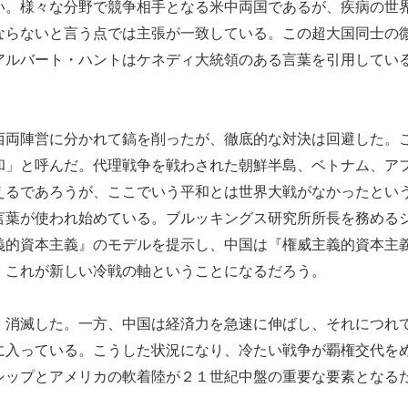
い。様々な分野で競争相手となる米中両国であるが、疾病の世
ならないと言う点では主張が一致している。この超大国同士の
アルバート・ハントはケネディ大統領のある言葉を引用してい
両陣営に分かれて鎬を削ったが、徹底的な対決は回避した。
和」と呼んだ。代理戦争を戦わされた朝鮮半島、ベトナム、ア
えるであろうが、ここでいう平和とは世界大戦がなかったとい
言葉が使われ始めている。ブルッキングス研究所所長を務める
義的資本主義』のモデルを提示し、中国は『権威主義的資本主
。これが新しい冷戦の軸ということになるだろう。
消滅した。一方、中国は経済力を急速に伸ばし、それにつれ
に入っている。こうした状況になり、冷たい戦争が覇権交代を
シップとアメリカの軟着陸が２１世紀中盤の重要な要素となる