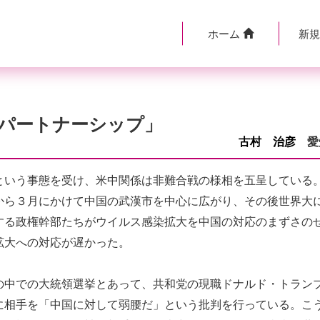
ホーム
新
パートナーシップ」
古村 治彦
愛
いう事態を受け、米中関係は非難合戦の様相を五呈している
から３月にかけて中国の武漢市を中心に広がり、その後世界大
する政権幹部たちがウイルス感染拡大を中国の対応のまずさの
拡大への対応が遅かった。
中での大統領選挙とあって、共和党の現職ドナルド・トラン
に相手を「中国に対して弱腰だ」という批判を行っている。こ