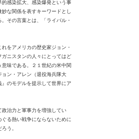
界的感染拡大、感染爆発という事
微妙な関係を表すキーワードとし
る。その言葉とは、「ライバル・
これをアメリカの歴史家ジョン・
フガニスタンの人々にとってはど
う意味である。２１世紀の米中関
ジョン・アレン（退役海兵隊大
義』のモデルを提示して世界にア
て政治力と軍事力を増強してい
めぐる熱い戦争にならないために
だろう。