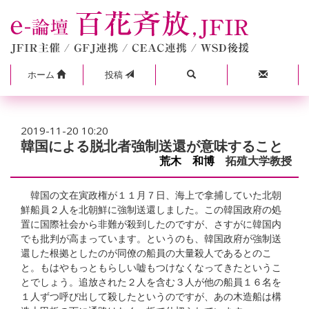
ホーム
投稿
2019-11-20 10:20
韓国による脱北者強制送還が意味すること
荒木 和博
拓殖大学教授
韓国の文在寅政権が１１月７日、海上で拿捕していた北朝
鮮船員２人を北朝鮮に強制送還しました。この韓国政府の処
置に国際社会から非難が殺到したのですが、さすがに韓国内
でも批判が高まっています。というのも、韓国政府が強制送
還した根拠としたのが同僚の船員の大量殺人であるとのこ
と。もはやもっともらしい嘘もつけなくなってきたというこ
とでしょう。追放された２人を含む３人が他の船員１６名を
１人ずつ呼び出して殺したというのですが、あの木造船は構