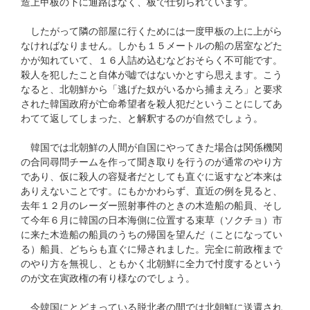
造上甲板の下に通路はなく、板で仕切られています。
したがって隣の部屋に行くためには一度甲板の上に上がら
なければなりません。しかも１５メートルの船の居室などた
かが知れていて、１６人詰め込むなどおそらく不可能です。
殺人を犯したこと自体が嘘ではないかとすら思えます。こう
なると、北朝鮮から「逃げた奴がいるから捕まえろ」と要求
された韓国政府が亡命希望者を殺人犯だということにしてあ
わてて返してしまった、と解釈するのが自然でしょう。
韓国では北朝鮮の人間が自国にやってきた場合は関係機関
の合同尋問チームを作って聞き取りを行うのが通常のやり方
であり、仮に殺人の容疑者だとしても直ぐに返すなど本来は
ありえないことです。にもかかわらず、直近の例を見ると、
去年１２月のレーダー照射事件のときの木造船の船員、そし
て今年６月に韓国の日本海側に位置する束草（ソクチョ）市
に来た木造船の船員のうちの帰国を望んだ（ことになってい
る）船員、どちらも直ぐに帰されました。完全に前政権まで
のやり方を無視し、ともかく北朝鮮に全力で忖度するという
のが文在寅政権の有り様なのでしょう。
今韓国にとどまっている脱北者の間では北朝鮮に送還され