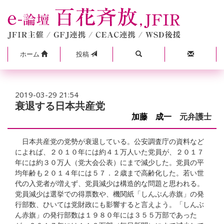
ホーム
投稿
2019-03-29 21:54
衰退する日本共産党
加藤 成一
元弁護士
日本共産党の党勢が衰退している。公安調査庁の資料など
によれば、２０１０年には約４１万人いた党員が、２０１７
年には約３０万人（党大会公表）にまで減少した。党員の平
均年齢も２０１４年には５７．２歳まで高齢化した。若い世
代の入党者が増えず、党員減少は構造的な問題と思われる。
党員減少は選挙での得票数や、機関紙「しんぶん赤旗」の発
行部数、ひいては党財政にも影響すると言えよう。「しんぶ
ん赤旗」の発行部数は１９８０年には３５５万部であった