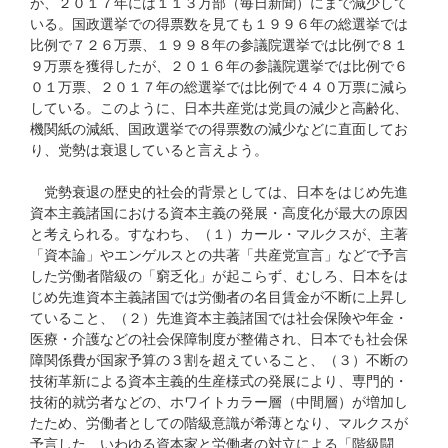
が、２０１７年には１１３万部（毎日新聞）にまで減少して
いる。国政選挙での得票数を見ても１９９６年の総選挙では
比例で７２６万票、１９９８年の参議院選挙では比例で８１
９万票を獲得したが、２０１６年の参議院選挙では比例で６
０１万票、２０１７年の総選挙では比例で４４０万票に減ら
している。このように、日本共産党は党員の減少と高齢化、
機関紙の減紙、国政選挙での得票数の減少などに直面してお
り、党勢は衰退していると言えよう。
党勢衰退の歴史的社会的背景としては、日本をはじめ先進
資本主義諸国における資本主義の発展・高度化が最大の原因
と考えられる。すなわち、（１）カール・マルクスが、主著
「資本論」やエンゲルスとの共著「共産党宣言」などで予言
した労働者階級の「窮乏化」が起こらず、むしろ、日本をは
じめ先進資本主義諸国では労働者の名目賃金が不断に上昇し
ていること、（２）先進資本主義諸国では社会保険や年金・
医療・介護などの社会保障制度が整備され、日本でも社会保
障関係費が国家予算の３割を超えていること、（３）不断の
技術革新による資本主義的生産様式の発展により、専門的・
技術的就労者などの、ホワイトカラー層（中間層）が増加し
たため、労働者としての階級意識が希薄となり、マルクスが
予言した、いわゆる資本家と労働者の対立による「階級闘