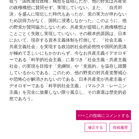
狙う「国民連合政権」構想を提唱したが、他の野党は共産党
の政権構想に賛同せず、実現していない。また、「自共対
決」を盛んに喧伝した時代もあったが、党の実力が伴わない
ため説得力がなく、国民に浸透しなかった。このように、他
の野党が賛同協力しないため、共産党が提唱した政権構想は
ことごとく失敗し実現していない。その根本的原因は、日本
において、現存する資本主義体制を打倒して、「社会主義・
共産主義社会」を実現する政治的社会的必然性や国民的意識
が極めて乏しいにもかかわらず、今なお共産主義イデオロギ
ーである「科学的社会主義」に基づき「社会主義・共産主義
社会」の実現を目指す「党綱領」や「党規約」を温存し踏襲
しているからである。このため、他の野党の対共産党警戒心
や恐怖心が解消されないのである。日本共産党が共産主義イ
デオロギーである「科学的社会主義」（マルクス・レーニン
主義）を完全に放棄しない限り孤立し、その衰退は歴史的必
然であろう。
>>>この投稿にコメントする
修正する
投稿履歴