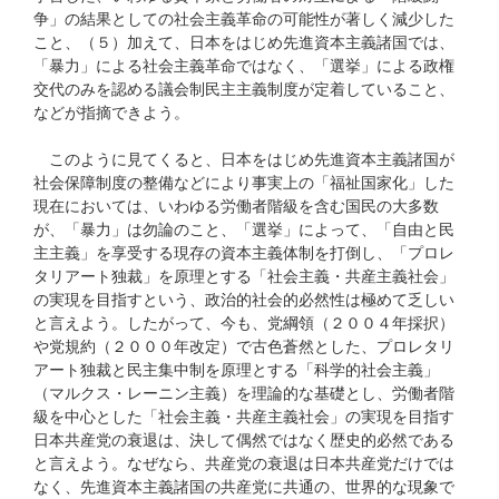
争」の結果としての社会主義革命の可能性が著しく減少した
こと、（５）加えて、日本をはじめ先進資本主義諸国では、
「暴力」による社会主義革命ではなく、「選挙」による政権
交代のみを認める議会制民主主義制度が定着していること、
などが指摘できよう。
このように見てくると、日本をはじめ先進資本主義諸国が
社会保障制度の整備などにより事実上の「福祉国家化」した
現在においては、いわゆる労働者階級を含む国民の大多数
が、「暴力」は勿論のこと、「選挙」によって、「自由と民
主主義」を享受する現存の資本主義体制を打倒し、「プロレ
タリアート独裁」を原理とする「社会主義・共産主義社会」
の実現を目指すという、政治的社会的必然性は極めて乏しい
と言えよう。したがって、今も、党綱領（２００４年採択）
や党規約（２０００年改定）で古色蒼然とした、プロレタリ
アート独裁と民主集中制を原理とする「科学的社会主義」
（マルクス・レーニン主義）を理論的な基礎とし、労働者階
級を中心とした「社会主義・共産主義社会」の実現を目指す
日本共産党の衰退は、決して偶然ではなく歴史的必然である
と言えよう。なぜなら、共産党の衰退は日本共産党だけでは
なく、先進資本主義諸国の共産党に共通の、世界的な現象で