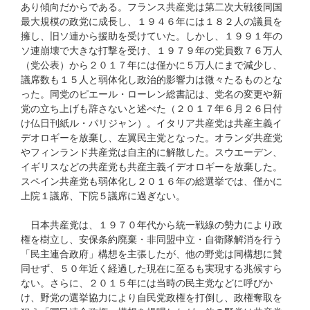
あり傾向だからである。フランス共産党は第二次大戦後同国
最大規模の政党に成長し、１９４６年には１８２人の議員を
擁し、旧ソ連から援助を受けていた。しかし、１９９１年の
ソ連崩壊で大きな打撃を受け、１９７９年の党員数７６万人
（党公表）から２０１７年には僅かに５万人にまで減少し、
議席数も１５人と弱体化し政治的影響力は微々たるものとな
った。同党のピエール・ローレン総書記は、党名の変更や新
党の立ち上げも辞さないと述べた（２０１７年６月２６日付
け仏日刊紙ル・パリジャン）。イタリア共産党は共産主義イ
デオロギーを放棄し、左翼民主党となった。オランダ共産党
やフィンランド共産党は自主的に解散した。スウエーデン、
イギリスなどの共産党も共産主義イデオロギーを放棄した。
スペイン共産党も弱体化し２０１６年の総選挙では、僅かに
上院１議席、下院５議席に過ぎない。
日本共産党は、１９７０年代から統一戦線の勢力により政
権を樹立し、安保条約廃棄・非同盟中立・自衛隊解消を行う
「民主連合政府」構想を主張したが、他の野党は同構想に賛
同せず、５０年近く経過した現在に至るも実現する兆候すら
ない。さらに、２０１５年には当時の民主党などに呼びか
け、野党の選挙協力により自民党政権を打倒し、政権奪取を