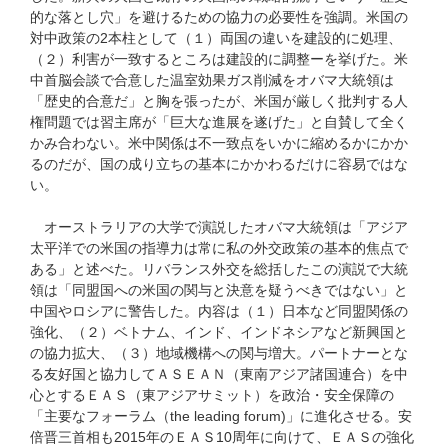
的な落とし穴」を避けるための協力の必要性を強調。米国の
対中政策の2本柱として（１）両国の違いを建設的に処理、
（２）利害が一致するところは建設的に調整ーを挙げた。米
中首脳会談で合意した温室効果ガス削減をオバマ大統領は
「歴史的合意だ」と胸を張ったが、米国が厳しく批判する人
権問題では習主席が「巨大な進展を遂げた」と自賛して全く
かみ合わない。米中関係は不一致点をいかに縮めるかにかか
るのだが、国の成り立ちの基本にかかわるだけに容易ではな
い。
オーストラリアの大学で演説したオバマ大統領は「アジア
太平洋での米国の指導力は常に私の外交政策の基本的焦点で
ある」と述べた。リバランス外交を総括したこの演説で大統
領は「同盟国への米国の関与と決意を疑うべきではない」と
中国やロシアに警告した。内容は（１）日本など同盟関係の
強化、（２）ベトナム、インド、インドネシアなど新興国と
の協力拡大、（３）地域機構への関与増大。パートナーとな
る友好国と協力してＡＳＥＡＮ（東南アジア諸国連合）を中
心とするＥＡＳ（東アジアサミット）を政治・安全保障の
「主要なフォーラム（the leading forum)」に進化させる。安
倍晋三首相も2015年のＥＡＳ10周年に向けて、ＥＡＳの強化