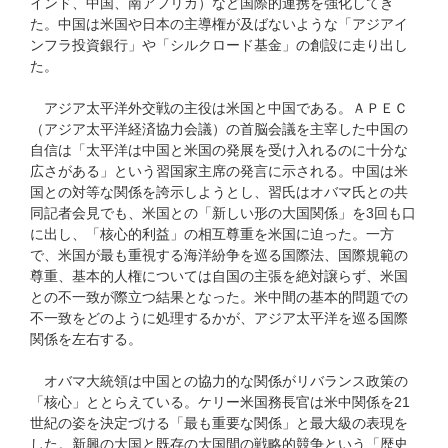
インド、中国、南アフリカ）など国際的連携を強化してき
た。中国は米国や日本の主導権が及ばないような「アジアイ
ンフラ投資銀行」や「シルクロード基金」の創設に走り出し
た。
アジア太平洋外交戦の主役は米国と中国である。ＡＰＥＣ
（アジア太平洋経済協力会議）の首脳会議を主宰した中国の
自信は「太平洋は中国と米国の発展を受け入れるのに十分な
広さがある」という習国家主席の発言に示される。中国は米
国との対等な関係を誇示しようとし、習氏はオバマ氏との共
同記者会見でも、米国との「新しい形の大国関係」を3回も口
に出し、「核心的利益」の相互尊重を米国に迫った。一方
で、米国が最も重視する海洋紛争を巡る国際法、国際規範の
尊重、基本的人権については自国の主張を絶対譲らず、米国
との不一致が際立つ結果となった。米中間の基本的問題での
不一致をどのように処理するかが、アジア太平洋を巡る国際
関係を左右する。
オバマ大統領は中国との協力的な関係がリバランス政策の
「核心」ととらえている。ケリー米国務長官は米中関係を21
世紀の姿を決定づける「最も重要な関係」と最大級の表現を
した。新興の大国と既存の大国間の戦略的競争という「歴史