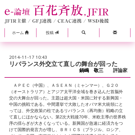
ホーム
投稿
2014-11-17 10:43
リバランス外交立て直しの舞台が回った
鍋嶋 敬三
評論家
ＡＰＥＣ（中国）、ＡＳＥＡＮ（ミャンマー）、Ｇ２０
（オーストラリア）とアジア太平洋全域を巻き込んだ首脳外
交の大舞台が回った。主題は超大国・米国に対する新興国・
中国の挑戦である。中間選挙で大敗したオバマ米大統領にと
っては、外交政策の柱であるリバランス（再均衡）戦略の立
て直しにほかならない。第2次大戦後70年、米欧主導の世界秩
序の揺らぎが大きくなっている。新興国が急速に経済力をつ
けて国際的発言力が増し、ＢＲＩＣＳ（ブラジル、ロシア、