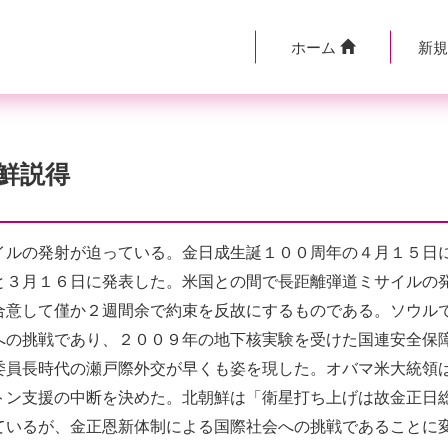
ホーム
新
鮮説得
ルの発射が迫っている。金日成生誕１００周年の４月１５日
と３月１６日に発表した。米国との間で長距離弾道ミサイルの
合意して僅か２週間余で約束を反故にするものである。ソウル
への挑戦であり、２００９年の地下核実験を受けた国連安全保
委員長時代の瀬戸際外交が早くも姿を現した。オバマ米大統領
トン支援の中断を決めた。北朝鮮は「衛星打ち上げは故金正日
ているが、金正恩新体制による国際社会への挑戦であることに