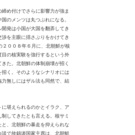
の締め付けでさらに影響力が強ま
中国のメンツは丸つぶれになる。
ル開発は小国が大国を翻弄してき
交渉を主眼に揺さぶりをかけてき
期の２００８年６月に、北朝鮮が核
度目の核実験を強行するという外
てきた。北朝鮮の体制崩壊が招く
を招く。そのようなシナリオには
協力無しにはザル法も同然で、結
トに堪えられるのかとイラク、ア
ん制してきたとも言える。核サミ
たと、北朝鮮の暴走を抑えられな
会談で故錦涛国家主席は、北朝鮮