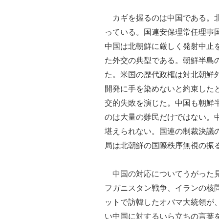
カギを握るのは中国である。北
っている。国連安保理常任理事
中国は北朝鮮に厳しく発射中止
た外交の典型である。朝鮮半島
た。米国の歴代政権は対北朝鮮外
開発に手を染めないと約束した
交的失敗を演じた。中国も朝鮮
のは大量の難民だけではない。
堪えられない。国連の制裁決議
局は北朝鮮の国際秩序無視の振
中国の対応についてうがった見
フガニスタン戦争、イランの核
ットで訪韓したオバマ大統領が
い中国に対するいら立ちの言葉