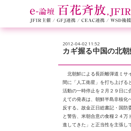
2012-04-02 11:52
カギ握る中国の北朝
北朝鮮による長距離弾道ミサイ
間に「人工衛星」を打ち上げる
活動の一時停止を２月２９日に
えての発表は、朝鮮半島非核化
反する。故金正日総書記・国防
と警告、米朝合意の食糧２４万
進してきた」と正当性を主張し