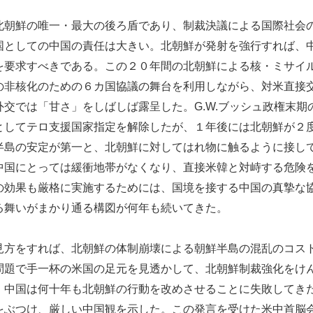
朝鮮の唯一・最大の後ろ盾であり、制裁決議による国際社会
国としての中国の責任は大きい。北朝鮮が発射を強行すれば、
を要求すべきである。この２０年間の北朝鮮による核・ミサイ
の非核化のための６カ国協議の舞台を利用しながら、対米直接
交では「甘さ」をしばしば露呈した。G.W.ブッシュ政権末
としてテロ支援国家指定を解除したが、１年後には北朝鮮が２
半島の安定が第一と、北朝鮮に対してはれ物に触るように接し
中国にとっては緩衝地帯がなくなり、直接米韓と対峙する危険
の効果も厳格に実施するためには、国境を接する中国の真摯な
る舞いがまかり通る構図が何年も続いてきた。
方をすれば、北朝鮮の体制崩壊による朝鮮半島の混乱のコス
問題で手一杯の米国の足元を見透かして、北朝鮮制裁強化をけ
、中国は何十年も北朝鮮の行動を改めさせることに失敗してき
をぶつけ、厳しい中国観を示した。この発言を受けた米中首脳