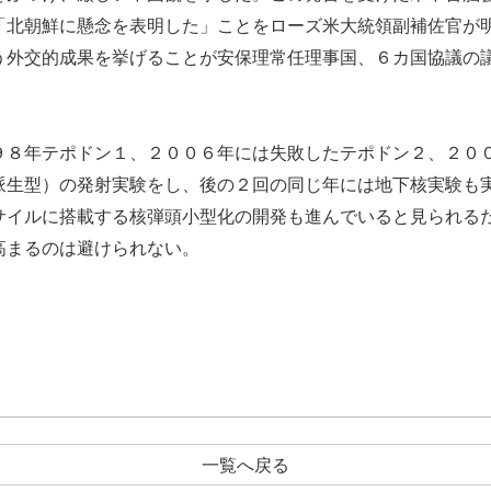
「北朝鮮に懸念を表明した」ことをローズ米大統領副補佐官が
う外交的成果を挙げることが安保理常任理事国、６カ国協議の
８年テポドン１、２００６年には失敗したテポドン２、２０
派生型）の発射実験をし、後の２回の同じ年には地下核実験も
サイルに搭載する核弾頭小型化の開発も進んでいると見られる
高まるのは避けられない。
一覧へ戻る