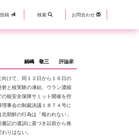
規
投稿
検索
お問合わせ
鍋嶋 敬三
評論家
に向けて、同１２日から１６日の
発射と核実験の凍結、ウラン濃縮
での核安全保障サミット開催を控
障理事会の制裁決議１８７４号に
は北朝鮮の行為は「報われない」
総書記の遺訓に基づき以前から推
変わりはない。