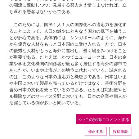
の潮流に連動しつつ、発展する努力さえ惜しまなければ、立
ち遅れる懸念はないからである。
このためには、国民１人１人の国際化への適応力を強化す
ることによって、人口の減少にともなう国力の低下を補うこ
とが肝心である。具体的には、シンガポールのように、海外
から優秀な人材をもっと日本国内に受け入れる一方で、日本
の優秀な人材がもっと海外に進出し、働く場をみつけること
が重要である。たとえば、かつてニューヨークは、日本の企
業や学術文化機関の関係者が最も多く居住する海外の都市で
あったが、いまや上海がこの地位に代わっている。試される
のは、このような日本の適応力と機敏さである。日本はいま
や中国において製品を売っているだけではなく、芸術分野を
含め日本の文化を売っているのである。たとえば宅配便やビ
ル掃除などのサービス分野においても、日本の企業や個人が
活躍している例が多いと聞いている。
>>>この投稿にコメントする
修正する
投稿履歴