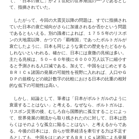
て、「日本の衰亡」が２１世紀の世界潮流の一つであるとし
て、指摘されていた。
したがって、今回の大震災以降の問題は、すでに指摘され
ていた日本の衰亡傾向がさらに加速されるか否かという問題
であるともいえる。別の識者によれば、１７５５年のリスボ
ンの大地震以降、かつての「覇権国」であったポルトガルが
衰亡したように、日本も同じような衰亡の歴史をたどるかも
しれないといわれる。確かに、日本には衰微の兆候は多い。
主たる兆候は、５０～６０年後に６０００万人以下に縮小す
ると予測される人口減である。加えて、中国をはじめとする
ＢＲＩＣｓ諸国の発展の可能性を視野に入れれば、人口やＧ
ＤＰの規模などの統計数字の比較における日本の比重の相対
的な低下の可能性は高い。
しかし、結論として、筆者は「日本がポルトガルのように
衰退することはない」と考える。なぜなら、ポルトガルは、
リスボン災害の後、むしろ自ら国際的に孤立することによっ
て、世界発展の潮流から取り残されたのに対して、日本は恐
らくはそのような孤立に陥ることはない、と考えるからであ
る。今後の日本には、自らが世界経済を牽引する力は不足す
るとしても、中国をはじめとするＢＲＩＣｓ諸国による発展