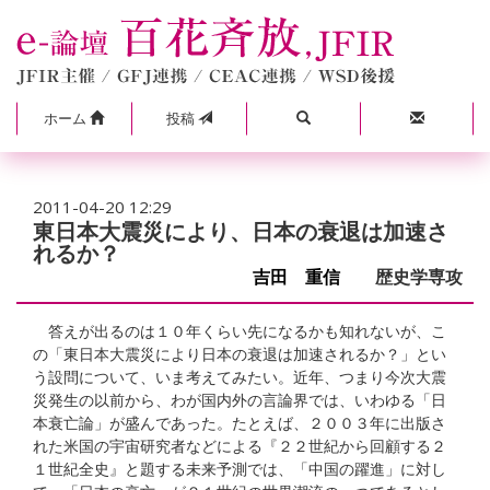
ホーム
投稿
2011-04-20 12:29
東日本大震災により、日本の衰退は加速さ
れるか？
吉田 重信
歴史学専攻
答えが出るのは１０年くらい先になるかも知れないが、こ
の「東日本大震災により日本の衰退は加速されるか？」とい
う設問について、いま考えてみたい。近年、つまり今次大震
災発生の以前から、わが国内外の言論界では、いわゆる「日
本衰亡論」が盛んであった。たとえば、２００３年に出版さ
れた米国の宇宙研究者などによる『２２世紀から回顧する２
１世紀全史』と題する未来予測では、「中国の躍進」に対し