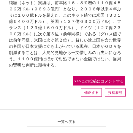
純額（ネット）実績は、前年比１６．８％増の１１０億４５
２２万ドル（９６９３億円）となり、２００６年以来４年ぶ
りに１００億ドルを超えた。このネット値では米国（３０１
億５４００万ドル）、英国（１３７億６３００万ドル）、フ
ランス（１２９億１６００万ドル）、ドイツ（１２７億２３
００万ドル）に次ぐ第５位（前年同様）である（グロス値で
は前年同様，米国に次ぐ第２位）。貧しい途上国を含む世界
の各国が日本支援に立ち上がっている現在、日本がＯＤＡを
削減することは、大局的見地から一文惜しみの百失いになろ
う。１１００億円はほかで対処できない金額ではない。当局
の賢明な判断に期待する。
>>>この投稿にコメントする
修正する
投稿履歴
一覧へ戻る