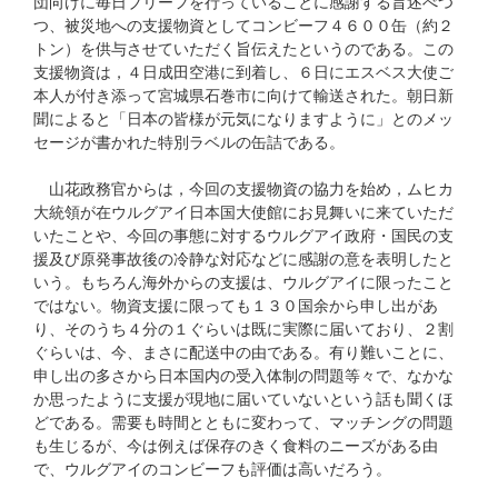
団向けに毎日ブリーフを行っていることに感謝する旨述べつ
つ、被災地への支援物資としてコンビーフ４６００缶（約２
トン）を供与させていただく旨伝えたというのである。この
支援物資は，４日成田空港に到着し、６日にエスベス大使ご
本人が付き添って宮城県石巻市に向けて輸送された。朝日新
聞によると「日本の皆様が元気になりますように」とのメッ
セージが書かれた特別ラベルの缶詰である。
山花政務官からは，今回の支援物資の協力を始め，ムヒカ
大統領が在ウルグアイ日本国大使館にお見舞いに来ていただ
いたことや、今回の事態に対するウルグアイ政府・国民の支
援及び原発事故後の冷静な対応などに感謝の意を表明したと
いう。もちろん海外からの支援は、ウルグアイに限ったこと
ではない。物資支援に限っても１３０国余から申し出があ
り、そのうち４分の１ぐらいは既に実際に届いており、２割
ぐらいは、今、まさに配送中の由である。有り難いことに、
申し出の多さから日本国内の受入体制の問題等々で、なかな
か思ったように支援が現地に届いていないという話も聞くほ
どである。需要も時間とともに変わって、マッチングの問題
も生じるが、今は例えば保存のきく食料のニーズがある由
で、ウルグアイのコンビーフも評価は高いだろう。