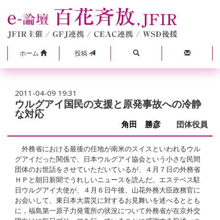
ホーム
投稿
2011-04-09 19:31
ウルグアイ国民の支援と原発事故への冷静
な対応
角田 勝彦
団体役員
外務省における最後の任地が南米のスイスといわれるウル
グアイだった関係で、日本ウルグアイ協会という小さな民間
団体のお世話をさせていただいているが、４月７日の外務省
ＨＰと朝日新聞でうれしいニュースを読んだ。エステベス駐
日ウルグアイ大使が、４月６日午後、山花外務大臣政務官に
お会いして、東日本大震災に対するお見舞いを述べるととも
に，福島第一原子力発電所の状況について外務省が在京外交