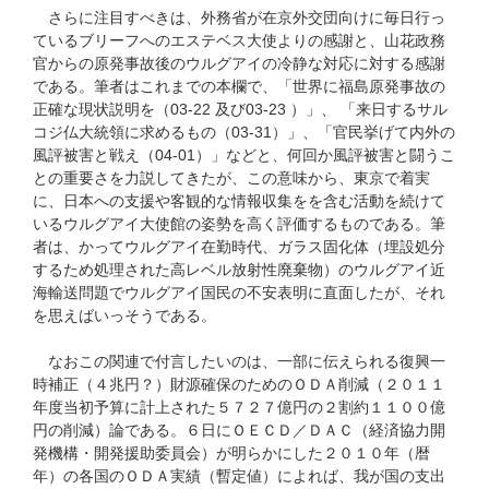
さらに注目すべきは、外務省が在京外交団向けに毎日行っ
ているブリーフへのエステベス大使よりの感謝と、山花政務
官からの原発事故後のウルグアイの冷静な対応に対する感謝
である。筆者はこれまでの本欄で、「世界に福島原発事故の
正確な現状説明を（03-22 及び03-23 ）」、 「来日するサル
コジ仏大統領に求めるもの（03-31）」、「官民挙げて内外の
風評被害と戦え（04-01）」などと、何回か風評被害と闘うこ
との重要さを力説してきたが、この意味から、東京で着実
に、日本への支援や客観的な情報収集をを含む活動を続けて
いるウルグアイ大使館の姿勢を高く評価するものである。筆
者は、かってウルグアイ在勤時代、ガラス固化体（埋設処分
するため処理された高レベル放射性廃棄物）のウルグアイ近
海輸送問題でウルグアイ国民の不安表明に直面したが、それ
を思えばいっそうである。
なおこの関連で付言したいのは、一部に伝えられる復興一
時補正（４兆円？）財源確保のためのＯＤＡ削減（２０１１
年度当初予算に計上された５７２７億円の２割約１１００億
円の削減）論である。６日にＯＥＣＤ／ＤＡＣ（経済協力開
発機構・開発援助委員会）が明らかにした２０１０年（暦
年）の各国のＯＤＡ実績（暫定値）によれば、我が国の支出