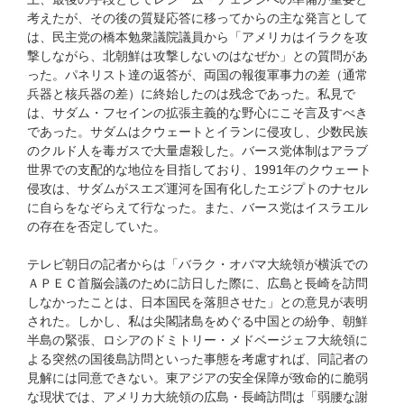
考えたが、その後の質疑応答に移ってからの主な発言として
は、民主党の橋本勉衆議院議員から「アメリカはイラクを攻
撃しながら、北朝鮮は攻撃しないのはなぜか」との質問があ
った。パネリスト達の返答が、両国の報復軍事力の差（通常
兵器と核兵器の差）に終始したのは残念であった。私見で
は、サダム・フセインの拡張主義的な野心にこそ言及すべき
であった。サダムはクウェートとイランに侵攻し、少数民族
のクルド人を毒ガスで大量虐殺した。バース党体制はアラブ
世界での支配的な地位を目指しており、1991年のクウェート
侵攻は、サダムがスエズ運河を国有化したエジプトのナセル
に自らをなぞらえて行なった。また、バース党はイスラエル
の存在を否定していた。
テレビ朝日の記者からは「バラク・オバマ大統領が横浜での
ＡＰＥＣ首脳会議のために訪日した際に、広島と長崎を訪問
しなかったことは、日本国民を落胆させた」との意見が表明
された。しかし、私は尖閣諸島をめぐる中国との紛争、朝鮮
半島の緊張、ロシアのドミトリー・メドベージェフ大統領に
よる突然の国後島訪問といった事態を考慮すれば、同記者の
見解には同意できない。東アジアの安全保障が致命的に脆弱
な現状では、アメリカ大統領の広島・長崎訪問は「弱腰な謝