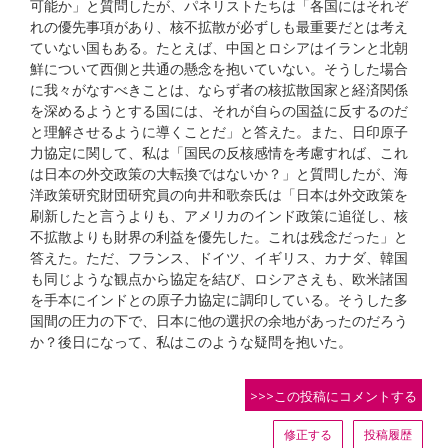
可能か」と質問したが、パネリストたちは「各国にはそれぞ
れの優先事項があり、核不拡散が必ずしも最重要だとは考え
ていない国もある。たとえば、中国とロシアはイランと北朝
鮮について西側と共通の懸念を抱いていない。そうした場合
に我々がなすべきことは、ならず者の核拡散国家と経済関係
を深めるようとする国には、それが自らの国益に反するのだ
と理解させるように導くことだ」と答えた。また、日印原子
力協定に関して、私は「国民の反核感情を考慮すれば、これ
は日本の外交政策の大転換ではないか？」と質問したが、海
洋政策研究財団研究員の向井和歌奈氏は「日本は外交政策を
刷新したと言うよりも、アメリカのインド政策に追従し、核
不拡散よりも財界の利益を優先した。これは残念だった」と
答えた。ただ、フランス、ドイツ、イギリス、カナダ、韓国
も同じような観点から協定を結び、ロシアさえも、欧米諸国
を手本にインドとの原子力協定に調印している。そうした多
国間の圧力の下で、日本に他の選択の余地があったのだろう
か？後日になって、私はこのような疑問を抱いた。
>>>この投稿にコメントする
修正する
投稿履歴