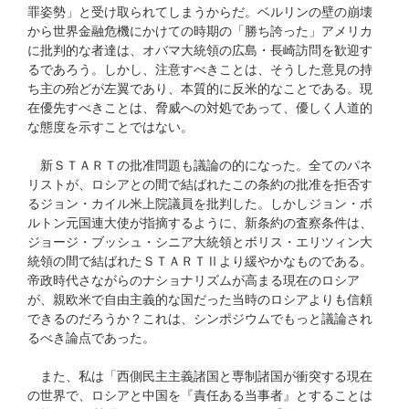
罪姿勢」と受け取られてしまうからだ。ベルリンの壁の崩壊
から世界金融危機にかけての時期の「勝ち誇った」アメリカ
に批判的な者達は、オバマ大統領の広島・長崎訪問を歓迎す
るであろう。しかし、注意すべきことは、そうした意見の持
ち主の殆どが左翼であり、本質的に反米的なことである。現
在優先すべきことは、脅威への対処であって、優しく人道的
な態度を示すことではない。
新ＳＴＡＲＴの批准問題も議論の的になった。全てのパネ
リストが、ロシアとの間で結ばれたこの条約の批准を拒否す
るジョン・カイル米上院議員を批判した。しかしジョン・ボ
ルトン元国連大使が指摘するように、新条約の査察条件は、
ジョージ・ブッシュ・シニア大統領とボリス・エリツィン大
統領の間で結ばれたＳＴＡＲＴⅡより緩やかなものである。
帝政時代さながらのナショナリズムが高まる現在のロシア
が、親欧米で自由主義的な国だった当時のロシアよりも信頼
できるのだろうか？これは、シンポジウムでもっと議論され
るべき論点であった。
また、私は「西側民主主義諸国と専制諸国が衝突する現在
の世界で、ロシアと中国を『責任ある当事者』とすることは