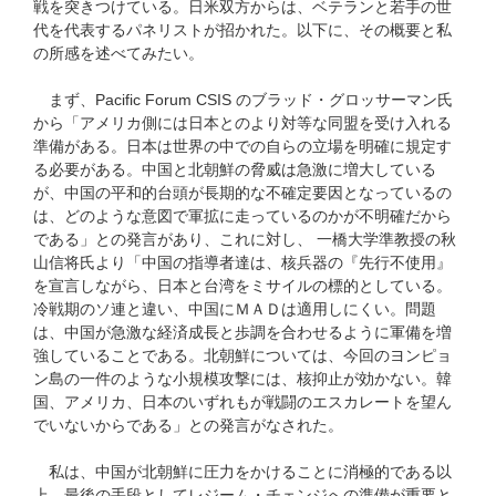
戦を突きつけている。日米双方からは、ベテランと若手の世
代を代表するパネリストが招かれた。以下に、その概要と私
の所感を述べてみたい。
まず、Pacific Forum CSIS のブラッド・グロッサーマン氏
から「アメリカ側には日本とのより対等な同盟を受け入れる
準備がある。日本は世界の中での自らの立場を明確に規定す
る必要がある。中国と北朝鮮の脅威は急激に増大している
が、中国の平和的台頭が長期的な不確定要因となっているの
は、どのような意図で軍拡に走っているのかが不明確だから
である」との発言があり、これに対し、 一橋大学準教授の秋
山信将氏より「中国の指導者達は、核兵器の『先行不使用』
を宣言しながら、日本と台湾をミサイルの標的としている。
冷戦期のソ連と違い、中国にＭＡＤは適用しにくい。問題
は、中国が急激な経済成長と歩調を合わせるように軍備を増
強していることである。北朝鮮については、今回のヨンピョ
ン島の一件のような小規模攻撃には、核抑止が効かない。韓
国、アメリカ、日本のいずれもが戦闘のエスカレートを望ん
でいないからである」との発言がなされた。
私は、中国が北朝鮮に圧力をかけることに消極的である以
上、最後の手段としてレジーム・チェンジへの準備が重要と