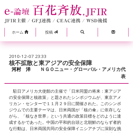
ホーム
投稿
2010-12-07 23:33
核不拡散と東アジアの安全保障
河村 洋
ＮＧＯニュー・グローバル・アメリカ代
表
駐日アメリカ大使館の主催で「日米同盟の将来：東アジア
の安全保障と核政策」と題されたシンポジウムが、東京アメ
リカン・センターで１１月２９日に開催された。このシンポ
ジウムでの主要テーマは、日米両国が「核の傘」に依存しな
がら、「核なき世界」という共通の政策目標をどのように達
成するかであった。中国の平和的台頭と北朝鮮のならず者的
な行動は、日米両国共同の安全保障イニシアチブに深刻な挑