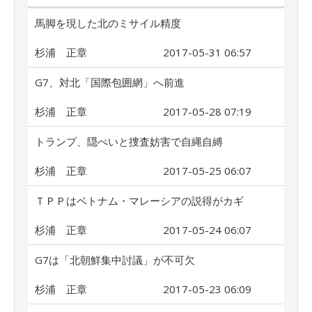
馬脚を現した北のミサイル精度
杉浦 正章
2017-05-31 06:57
G7、対北「国際包囲網」へ前進
杉浦 正章
2017-05-28 07:19
トランプ、隠ぺいと捜査妨害で自縄自縛
杉浦 正章
2017-05-25 06:07
ＴＰＰはベトナム・マレーシアの説得がカギ
杉浦 正章
2017-05-24 06:07
G7は「北朝鮮集中討議」が不可欠
杉浦 正章
2017-05-23 06:09