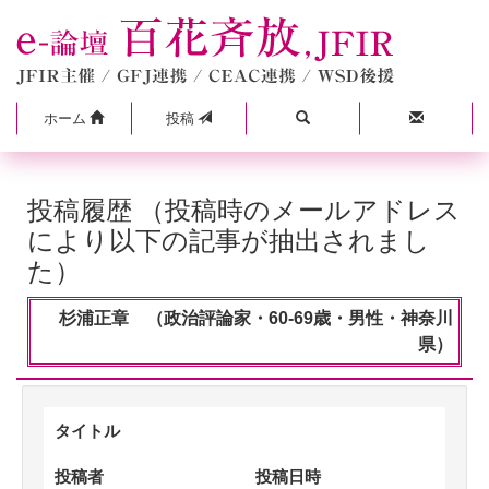
ホーム
投稿
投稿履歴 （投稿時のメールアドレス
により以下の記事が抽出されまし
た）
杉浦正章 （政治評論家・60-69歳・男性・神奈川
県）
タイトル
投稿者
投稿日時