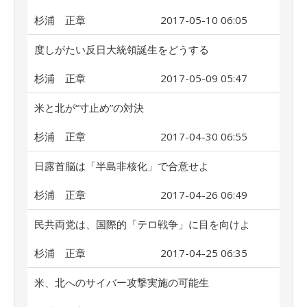
杉浦 正章
2017-05-10 06:05
度しがたい反日大統領誕生をどうする
杉浦 正章
2017-05-09 05:47
米と北が“寸止め”の対決
杉浦 正章
2017-04-30 06:55
日露首脳は「半島非核化」で合意せよ
杉浦 正章
2017-04-26 06:49
民共両党は、国際的「テロ戦争」に目を向けよ
杉浦 正章
2017-04-25 06:35
米、北へのサイバー攻撃実施の可能生