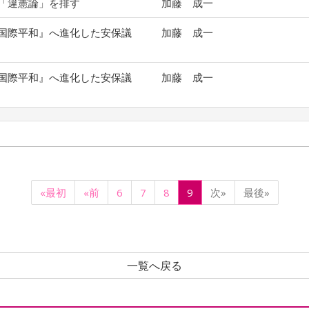
「違憲論」を排す
加藤 成一
国際平和』へ進化した安保議
加藤 成一
国際平和』へ進化した安保議
加藤 成一
«最初
«前
6
7
8
9
次»
最後»
一覧へ戻る