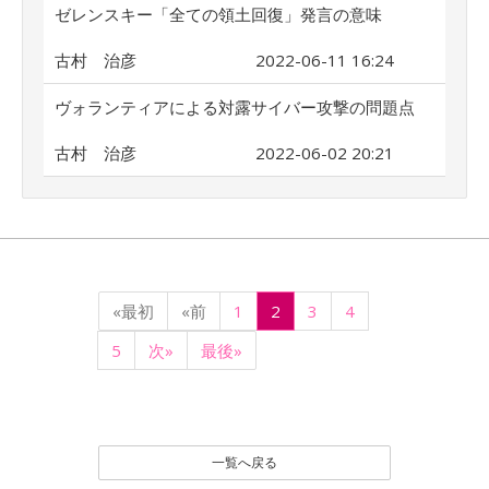
ゼレンスキー「全ての領土回復」発言の意味
古村 治彦
2022-06-11 16:24
ヴォランティアによる対露サイバー攻撃の問題点
古村 治彦
2022-06-02 20:21
«最初
«前
1
2
3
4
5
次»
最後»
一覧へ戻る