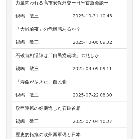
力量問われる高市安保外交ー日米首脳会談ー
鍋嶋 敬三
2025-10-31 10:45
「大戦前夜」の危機感あるか？
鍋嶋 敬三
2025-10-06 09:32
石破首相退陣は「自民党崩壊」の兆しか
鍋嶋 敬三
2025-09-09 09:11
「寿命が尽きた」自民党
鍋嶋 敬三
2025-07-22 08:30
欧亜連携の好機逸した石破首相
鍋嶋 敬三
2025-07-04 10:37
歴史的転換の欧州再軍備と日本