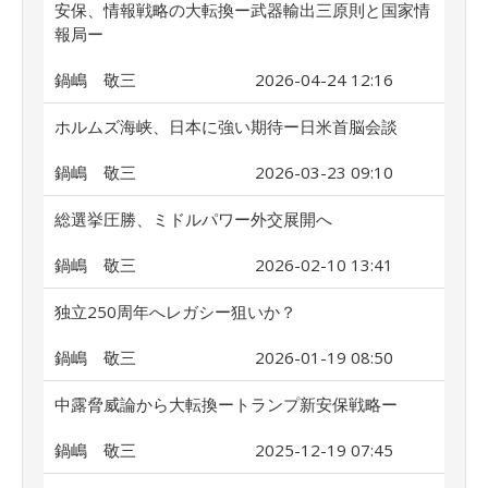
安保、情報戦略の大転換ー武器輸出三原則と国家情
報局ー
鍋嶋 敬三
2026-04-24 12:16
ホルムズ海峡、日本に強い期待ー日米首脳会談
鍋嶋 敬三
2026-03-23 09:10
総選挙圧勝、ミドルパワー外交展開へ
鍋嶋 敬三
2026-02-10 13:41
独立250周年へレガシー狙いか？
鍋嶋 敬三
2026-01-19 08:50
中露脅威論から大転換ートランプ新安保戦略ー
鍋嶋 敬三
2025-12-19 07:45