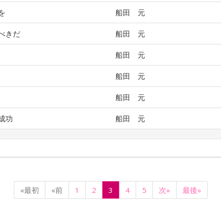
を
船田 元
べきだ
船田 元
船田 元
船田 元
船田 元
成功
船田 元
«最初
«前
1
2
3
4
5
次»
最後»