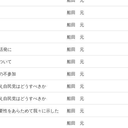
船田 元
船田 元
船田 元
船田 元
活発に
船田 元
ついて
船田 元
の不参加
船田 元
え自民党はどうすべきか
船田 元
え自民党はどうすべきか
船田 元
要性をあらためて我々に示した
船田 元
船田 元