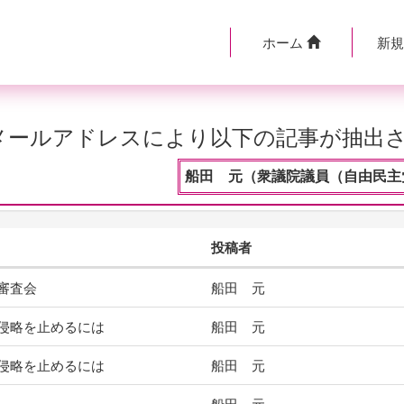
ホーム
新
のメールアドレスにより以下の記事が抽出
船田 元（衆議院議員（自由民主党
投稿者
審査会
船田 元
侵略を止めるには
船田 元
侵略を止めるには
船田 元