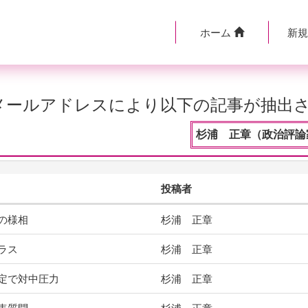
ホーム
新
のメールアドレスにより以下の記事が抽出
杉浦 正章（政治評論家
投稿者
の様相
杉浦 正章
ラス
杉浦 正章
定で対中圧力
杉浦 正章