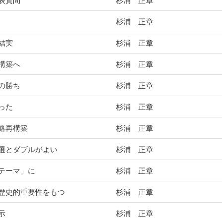
表質問
杉浦 正章
杉浦 正章
結実
杉浦 正章
構築へ
杉浦 正章
の勝ち
杉浦 正章
った
杉浦 正章
略再構築
杉浦 正章
選とダブルがよい
杉浦 正章
テーマ」に
杉浦 正章
歴史的重要性をもつ
杉浦 正章
示
杉浦 正章