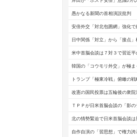
岸田が「ポスト安倍」意識の代
愚かなる新聞の首相演説批判
安倍外交「対北包囲網」強化で
日中関係「対立」から「接点」
米中首脳会談は７対３で習近平
韓国の「コウモリ外交」が極ま
トランプ「極東冷戦」俯瞰の戦
改憲の国民投票は五輪後の衆院
ＴＰＰが日米首脳会談の「影の
北の情勢緊迫で日米首脳会談は
自作自演の「習思想」で権力誇