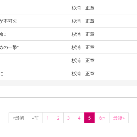
杉浦 正章
が不可欠
杉浦 正章
利に
杉浦 正章
めの一撃”
杉浦 正章
杉浦 正章
に
杉浦 正章
«最初
«前
1
2
3
4
5
次»
最後»