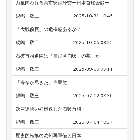
力量問われる高市安保外交ー日米首脳会談ー
鍋嶋 敬三
2025-10-31 10:45
「大戦前夜」の危機感あるか？
鍋嶋 敬三
2025-10-06 09:32
石破首相退陣は「自民党崩壊」の兆しか
鍋嶋 敬三
2025-09-09 09:11
「寿命が尽きた」自民党
鍋嶋 敬三
2025-07-22 08:30
欧亜連携の好機逸した石破首相
鍋嶋 敬三
2025-07-04 10:37
歴史的転換の欧州再軍備と日本