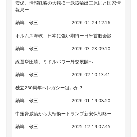
安保、情報戦略の大転換ー武器輸出三原則と国家情
報局ー
鍋嶋 敬三
2026-04-24 12:16
ホルムズ海峡、日本に強い期待ー日米首脳会談
鍋嶋 敬三
2026-03-23 09:10
総選挙圧勝、ミドルパワー外交展開へ
鍋嶋 敬三
2026-02-10 13:41
独立250周年へレガシー狙いか？
鍋嶋 敬三
2026-01-19 08:50
中露脅威論から大転換ートランプ新安保戦略ー
鍋嶋 敬三
2025-12-19 07:45