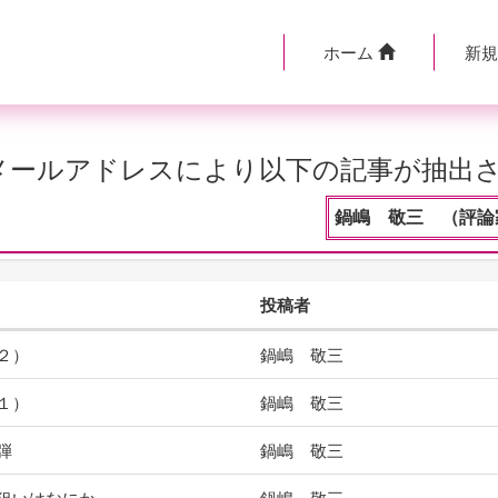
ホーム
新
のメールアドレスにより以下の記事が抽出
鍋嶋 敬三 （評論家
投稿者
２）
鍋嶋 敬三
１）
鍋嶋 敬三
弾
鍋嶋 敬三