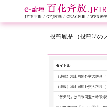
投稿履歴 （投稿時
タイトル
（連載）鳩山同盟外交の蹉跌（
（連載）鳩山同盟外交の蹉跌（
「普天間」は日米同盟の時限爆