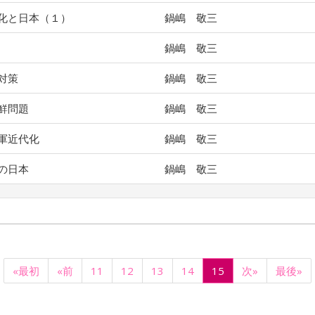
化と日本（１）
鍋嶋 敬三
鍋嶋 敬三
対策
鍋嶋 敬三
鮮問題
鍋嶋 敬三
軍近代化
鍋嶋 敬三
の日本
鍋嶋 敬三
«最初
«前
11
12
13
14
15
次»
最後»